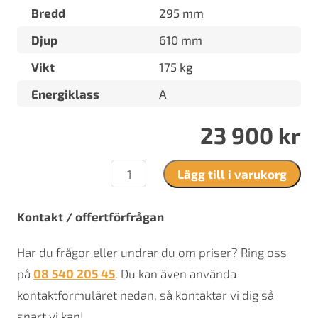
Bredd
295 mm
Djup
610 mm
Vikt
175 kg
Energiklass
A
23 900
kr
Westbo
Lägg till i varukorg
ornament
30
mängd
Kontakt / offertförfrågan
Har du frågor eller undrar du om priser? Ring oss
på
08 540 205 45
. Du kan även använda
kontaktformuläret nedan, så kontaktar vi dig så
snart vi kan!