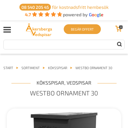
för kostnadsfritt hembesök
08 540 205 45
4.7
powered by
G
o
o
g
l
e
0
BEGÄR OFFERT
START
SORTIMENT
KÖKSSPISAR
WESTBO ORNAMENT 30
KÖKSSPISAR
,
VEDSPISAR
WESTBO ORNAMENT 30