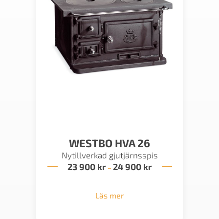
WESTBO HVA 26
Nytillverkad gjutjärnsspis
23 900
kr
24 900
kr
Prisintervall:
–
23
900 kr
till
Läs mer
24
900 kr