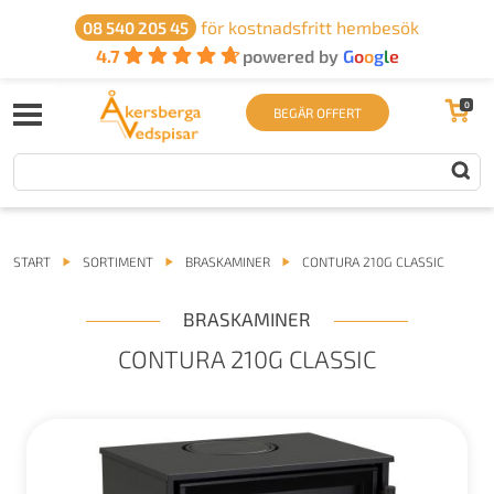
för kostnadsfritt hembesök
08 540 205 45
4.7
powered by
G
o
o
g
l
e
0
BEGÄR OFFERT
START
SORTIMENT
BRASKAMINER
CONTURA 210G CLASSIC
BRASKAMINER
CONTURA 210G CLASSIC