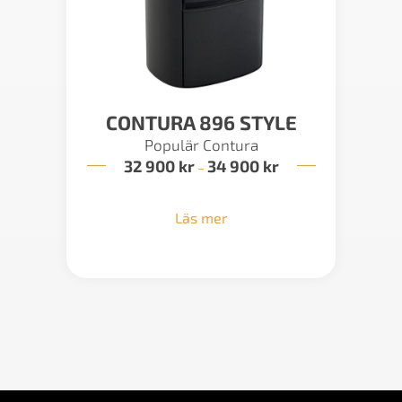
CONTURA 896 STYLE
Populär Contura
32 900
kr
34 900
kr
Prisintervall:
–
32
900 kr
till
Läs mer
34
900 kr