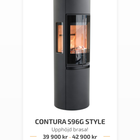
CONTURA 596G STYLE
Upphöjd brasa!
39 900
kr
42 900
kr
Prisintervall:
–