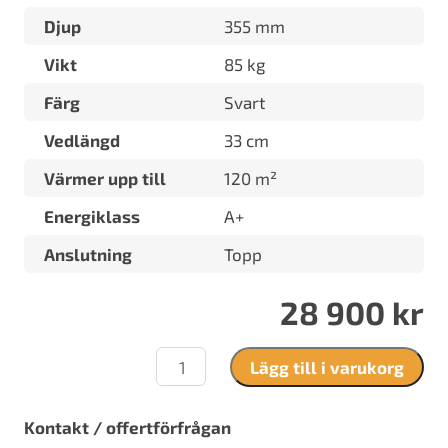
Djup
355 mm
Vikt
85 kg
Färg
Svart
Vedlängd
33 cm
Värmer upp till
120 m²
Energiklass
A+
Anslutning
Topp
28 900
kr
Contura
Lägg till i varukorg
210G
classic
mängd
Kontakt / offertförfrågan