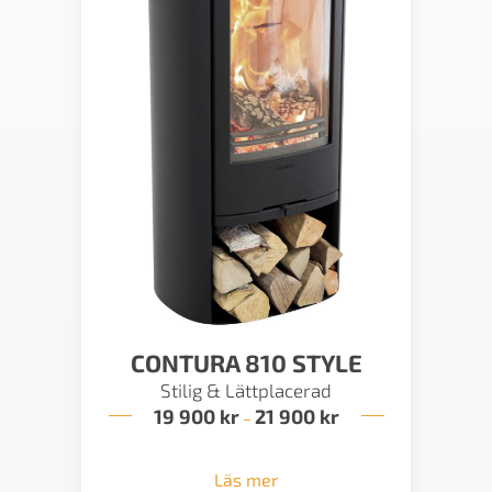
CONTURA 810 STYLE
Stilig & Lättplacerad
19 900
kr
21 900
kr
Prisintervall:
–
19
900 kr
till
Läs mer
21