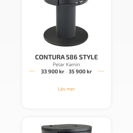
CONTURA 586 STYLE
Pelar Kamin
33 900
kr
35 900
kr
Prisintervall:
–
33
900 kr
till
Läs mer
35
900 kr