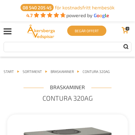
för kostnadsfritt hembesök
08 540 205 45
4.7
powered by
G
o
o
g
l
e
0
BEGÄR OFFERT
START
SORTIMENT
BRASKAMINER
CONTURA 320AG
BRASKAMINER
CONTURA 320AG