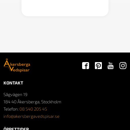
900 kr
KONTAKT
Sågvägen 19
184 40 Åkersberga, Stockholm
Telefon:
08 540 205 45
info@akersbergavedspisar.se
ÖPPETTIDER