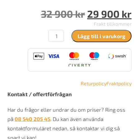
Det
D
32 900
kr
29 900
kr
ursprungli
n
Frakt tillkommer
Contura
priset
p
Lägg till i varukorg
556
Style
var:
ä
mängd
32
2
900 kr.
9
Returpolicy
Fraktpolicy
Kontakt / offertförfrågan
Har du frågor eller undrar du om priser? Ring oss
på
08 540 205 45
. Du kan även använda
kontaktformuläret nedan, så kontaktar vi dig så
snart vi kan!