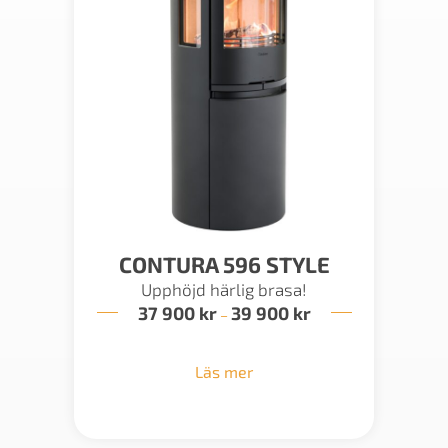
CONTURA 596 STYLE
Upphöjd härlig brasa!
37 900
kr
39 900
kr
Prisintervall:
–
37
900 kr
till
Läs mer
39
900 kr