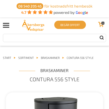
för kostnadsfritt hembesök
08 540 205 45
4.7
powered by
G
o
o
g
l
e
0
BEGÄR OFFERT
START
SORTIMENT
BRASKAMINER
CONTURA 556 STYLE
BRASKAMINER
CONTURA 556 STYLE