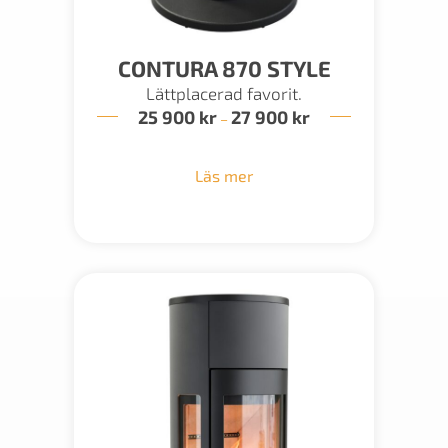
CONTURA 870 STYLE
Lättplacerad favorit.
25 900
kr
27 900
kr
Prisintervall:
–
25
900 kr
till
Läs mer
27
900 kr