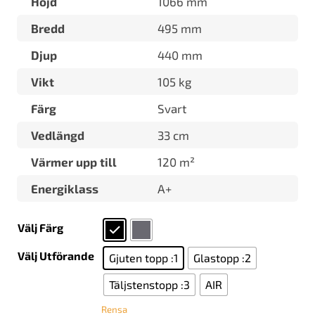
Höjd
1066 mm
Bredd
495 mm
Djup
440 mm
Vikt
105 kg
Färg
Svart
Vedlängd
33 cm
Värmer upp till
120 m²
Energiklass
A+
Välj Färg
Välj Utförande
Gjuten topp :1
Glastopp :2
Täljstenstopp :3
AIR
Rensa