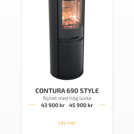
CONTURA 690 STYLE
Nyhet med hög lucka
43 900
kr
45 900
kr
Prisintervall:
–
43
900 kr
till
Läs mer
45
900 kr