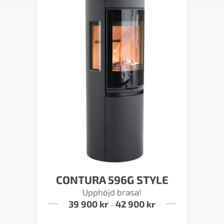
CONTURA 596G STYLE
Upphöjd brasa!
39 900
kr
42 900
kr
Prisintervall:
–
39
900 kr