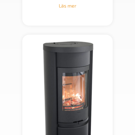
till
Läs mer
42
900 kr