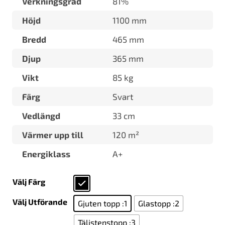
Verkningsgrad
81%
Höjd
1100 mm
Bredd
465 mm
Djup
365 mm
Vikt
85 kg
Färg
Svart
Vedlängd
33 cm
Värmer upp till
120 m²
Energiklass
A+
Välj Färg
Välj Utförande
Gjuten topp :1
Glastopp :2
Täljstenstopp :3