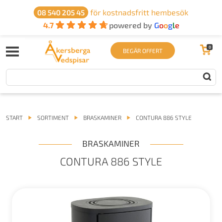
för kostnadsfritt hembesök
08 540 205 45
4.7
powered by
G
o
o
g
l
e
0
BEGÄR OFFERT
START
SORTIMENT
BRASKAMINER
CONTURA 886 STYLE
BRASKAMINER
CONTURA 886 STYLE