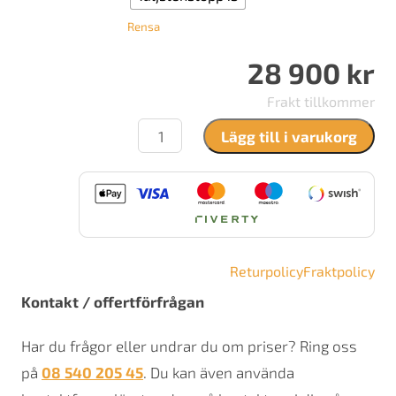
Rensa
28 900
kr
Frakt tillkommer
Contura
Lägg till i varukorg
886
Style
mängd
Returpolicy
Fraktpolicy
Kontakt / offertförfrågan
Har du frågor eller undrar du om priser? Ring oss
på
08 540 205 45
. Du kan även använda