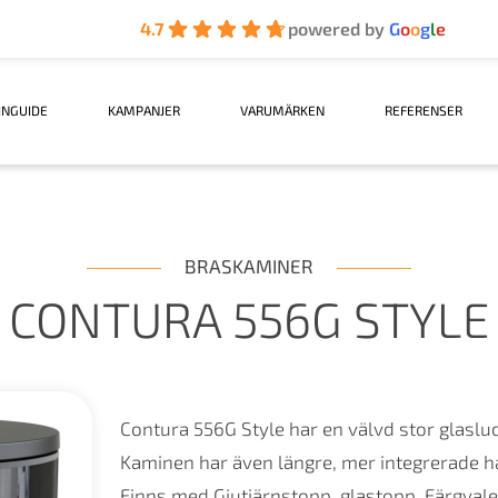
4.7
powered by
G
o
o
g
l
e
INGUIDE
KAMPANJER
VARUMÄRKEN
REFERENSER
BRASKAMINER
CONTURA 556G STYLE
Contura 556G Style har en välvd stor glasluc
Kaminen har även längre, mer integrerade h
Finns med Gjutjärnstopp, glastopp. Färgvalen