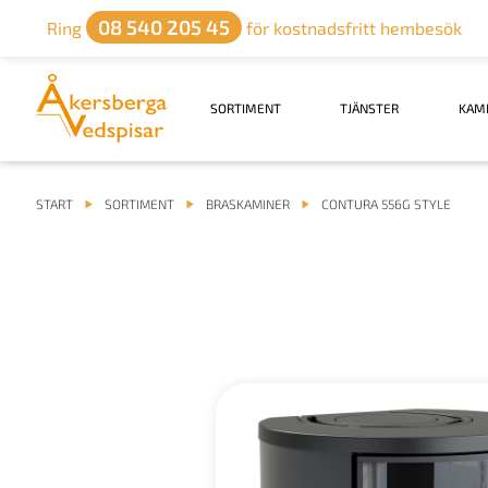
08 540 205 45
Ring
för kostnadsfritt hembesök
SORTIMENT
TJÄNSTER
KAM
START
SORTIMENT
BRASKAMINER
CONTURA 556G STYLE