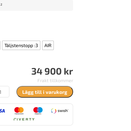
²
Täljstenstopp :3
AIR
34 900
kr
Frakt tillkommer
ntura
Lägg till i varukorg
6G
yle
ängd