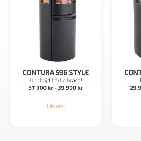
CONTURA 596 STYLE
CONT
Upphöjd härlig brasa!
37 900
kr
39 900
kr
Prisintervall:
29 
–
37
900 kr
till
Läs mer
39
900 kr