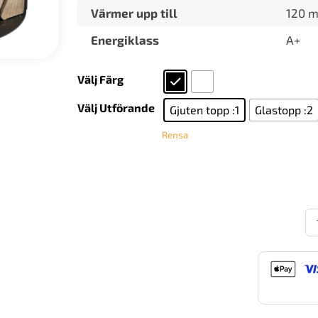
Värmer upp till
120 m
Energiklass
A+
Välj Färg
Välj Utförande
Gjuten topp :1
Glastopp :2
Rensa
Co
55
St
m