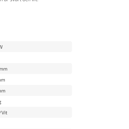
W
 mm
mm
mm
g
/Vit