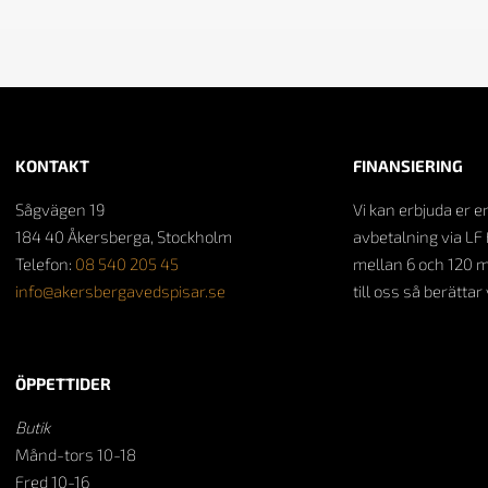
KONTAKT
FINANSIERING
Sågvägen 19
Vi kan erbjuda er e
184 40 Åkersberga, Stockholm
avbetalning via LF 
Telefon:
08 540 205 45
mellan 6 och 120 
info@akersbergavedspisar.se
till oss så berättar
ÖPPETTIDER
Butik
Månd-tors 10-18
Fred 10-16