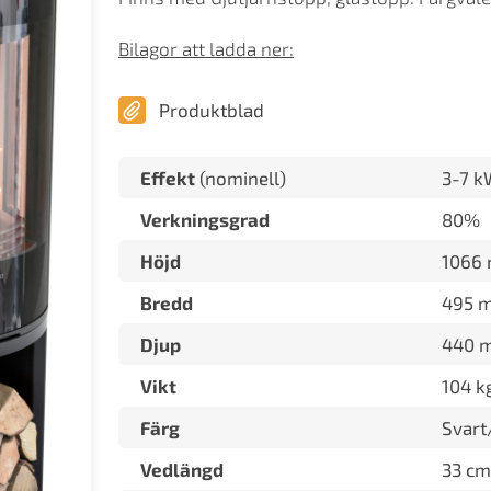
Bilagor att ladda ner:
Produktblad
Effekt
(nominell)
3-7 k
Verkningsgrad
80%
Höjd
1066
Bredd
495 
Djup
440 
Vikt
104 k
Färg
Svart
Vedlängd
33 cm