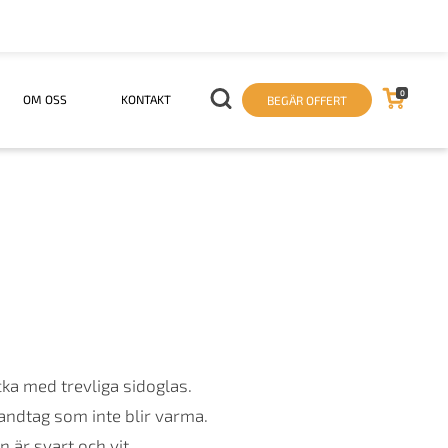
0
OM OSS
KONTAKT
BEGÄR OFFERT
ka med trevliga sidoglas.
andtag som inte blir varma.
 är svart och vit.