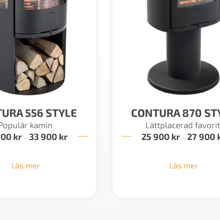
URA 556 STYLE
CONTURA 870 ST
Populär kamin
Lättplacerad favorit
900
kr
33 900
kr
Prisintervall:
25 900
kr
27 900
–
–
29
900 kr
till
Läs mer
Läs mer
33
900 kr