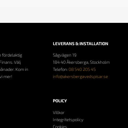
LEVERANS & INSTALLATION
n fördelaktig
Sågvägen 19
Finans. Välj
184 40 Åkersberga, Stockholm
månader. Kom in
Telefon:
08 540 205 45
 vi mer!
info@akersbergavedspisar.se
POLICY
Villkor
Integritetspolicy
Cookies