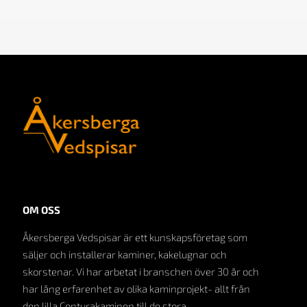
OM OSS
Åkersberga Vedspisar är ett kunskapsföretag som
säljer och installerar kaminer, kakelugnar och
skorstenar. Vi har arbetat i branschen över 30 år och
har lång erfarenhet av olika kaminprojekt- allt från
den lilla Conturakaminen till de stora