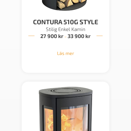
CONTURA 510G STYLE
Stilig Enkel Kamin
27 900
kr
33 900
kr
Prisintervall:
–
27
900 kr
till
Läs mer
33
900 kr