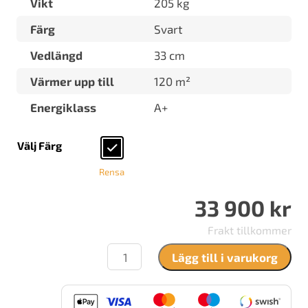
Vikt
205 kg
Färg
Svart
Vedlängd
33 cm
Värmer upp till
120 m²
Energiklass
A+
Välj Färg
Rensa
33 900
kr
Frakt tillkommer
Contura
Lägg till i varukorg
520
Style
mängd