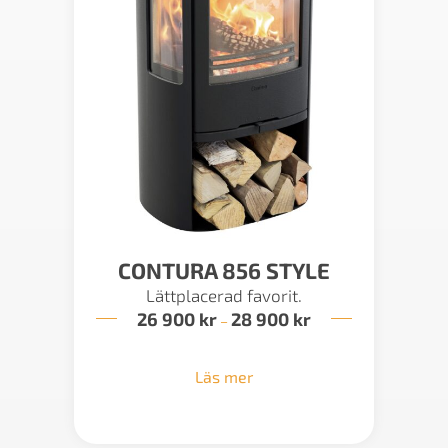
CONTURA 856 STYLE
Lättplacerad favorit.
26 900
kr
28 900
kr
Prisintervall:
–
26
900 kr
till
Läs mer
28
900 kr