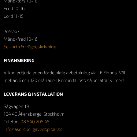
Månd-tors 10-18
Fred 10-16
Lörd 11-15
Telefon
Månd-fred 10-16
Se karta & vägbeskrivning
FINANSIERING
Vi kan erbjuda er en fördelaktig avbetalning via LF Finans. Välj
mellan 6 och 120 månader. Kom in till oss så berättar vi mer!
LEVERANS & INSTALLATION
Sågvägen 19
184 40 Åkersberga, Stockholm
Telefon:
08 540 205 45
info@akersbergavedspisar.se