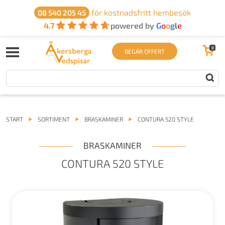
för kostnadsfritt hembesök
08 540 205 45
4.7
powered by
G
o
o
g
l
e
0
BEGÄR OFFERT
START
SORTIMENT
BRASKAMINER
CONTURA 520 STYLE
BRASKAMINER
CONTURA 520 STYLE