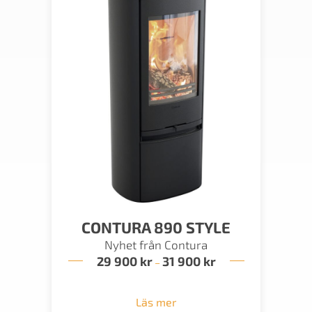
CONTURA 890 STYLE
Nyhet från Contura
29 900
kr
31 900
kr
Prisintervall:
–
29
900 kr
till
Läs mer
31