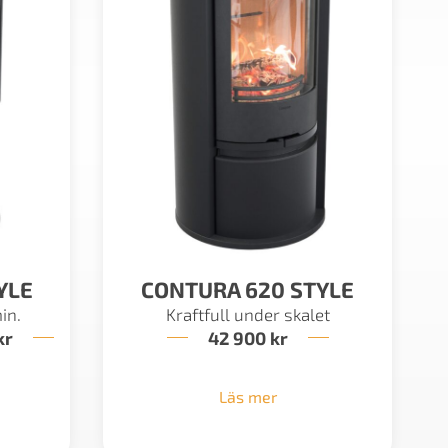
YLE
CONTURA 620 STYLE
in.
Kraftfull under skalet
kr
Prisintervall:
42 900
kr
28
900 kr
till
Läs mer
30
900 kr