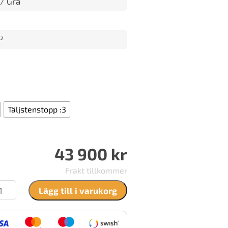
 / Grå
m
²
Täljstenstopp :3
43 900
kr
Frakt tillkommer
ntura
Lägg till i varukorg
0
yle
ängd