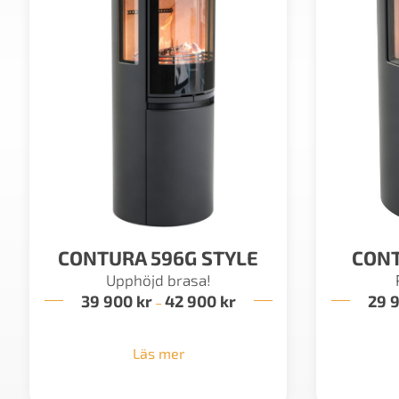
CONTURA 596G STYLE
CONT
Upphöjd brasa!
39 900
kr
42 900
kr
Prisintervall:
29 
–
39
900 kr
till
Läs mer
42
900 kr