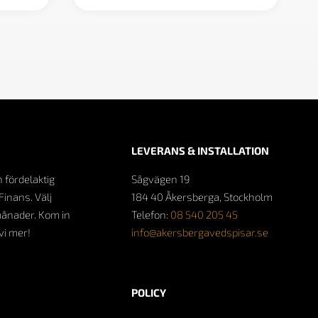
LEVERANS & INSTALLATION
n fördelaktig
Sågvägen 19
Finans. Välj
184 40 Åkersberga, Stockholm
månader. Kom in
Telefon:
08 540 205 45
 vi mer!
info@akersbergavedspisar.se
POLICY