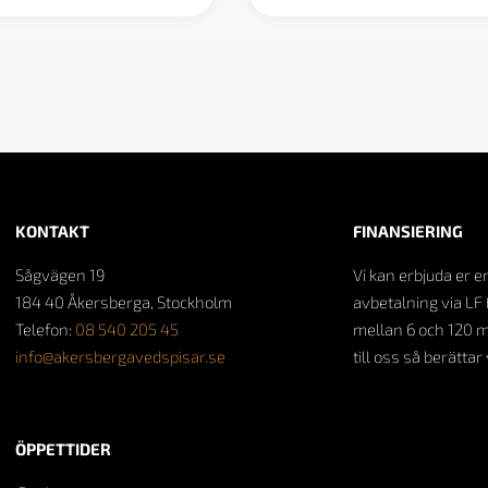
KONTAKT
FINANSIERING
Sågvägen 19
Vi kan erbjuda er e
184 40 Åkersberga, Stockholm
avbetalning via LF 
Telefon:
08 540 205 45
mellan 6 och 120 
info@akersbergavedspisar.se
till oss så berättar
ÖPPETTIDER