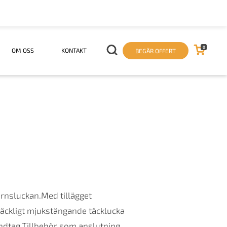
0
OM OSS
KONTAKT
BEGÄR OFFERT
rnsluckan.Med tillägget
räckligt mjukstängande täcklucka
ndtag.Tillbehör som anslutning