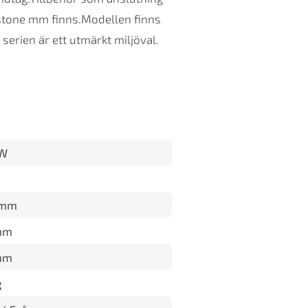
stone mm finns.Modellen finns
serien är ett utmärkt miljöval.
kW
 mm
mm
mm
g