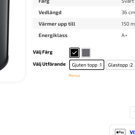
Färg
Svart
Vedlängd
36 c
Värmer upp till
150 m
Energiklass
A+
Välj Färg
Välj Utförande
Gjuten topp :1
Glastopp :2
Rensa
Co
69
St
m