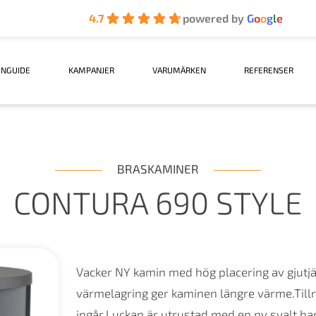
4.7
powered by
G
o
o
g
l
e
INGUIDE
KAMPANJER
VARUMÄRKEN
REFERENSER
BRASKAMINER
CONTURA 690 STYLE
Vacker NY kamin med hög placering av gjutjä
värmelagring ger kaminen längre värme.Till
ingår.Luckan är utrustad med en ny svalt ha