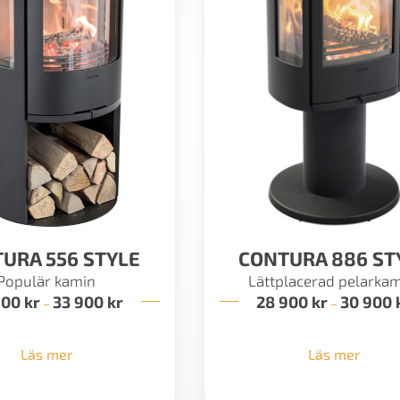
URA 556 STYLE
CONTURA 886 ST
Populär kamin
Lättplacerad pelarkam
900
kr
33 900
kr
Prisintervall:
28 900
kr
30 900
–
–
29
900 kr
till
Läs mer
Läs mer
33
900 kr