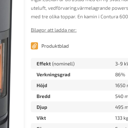
uteluft, vedförvaring,värmelagrande power
med tre olika toppar. En kamin i Contura 600 
Bilagor att ladda ner:
Produktblad
Effekt
(nominell)
3-9 
Verkningsgrad
86%
Höjd
1650
Bredd
540 
Djup
495 
Vikt
133 k