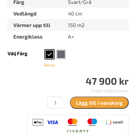
Färg
Svart/Grå
Vedlängd
40 cm
Värmer upp till
150 m2
Energiklass
A+
Välj Färg
Rensa
47 900
kr
Frakt tillkommer
Contura
Lägg till i varukorg
996T
Style
mängd