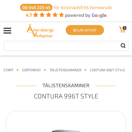
för kostnadsfritt hembesök
08 540 205 45
4.7
powered by
G
o
o
g
l
e
0
BEGÄR OFFERT
START
SORTIMENT
TÄLJSTENSKAMINER
CONTURA 996T STYLE
TÄLJSTENSKAMINER
CONTURA 996T STYLE