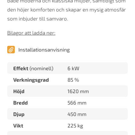
både moderna och klassiska miljöer, samtidigt som
den höjer komforten och skapar en mysig atmosfär
som inbjuder till samvaro.
Bilagor att ladda ner:
Installationsanvisning
Effekt
(nominell)
6 kW
Verkningsgrad
85 %
Höjd
1620 mm
Bredd
566 mm
Djup
450 mm
Vikt
225 kg