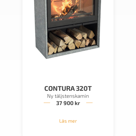
CONTURA 320T
Ny täljstenskamin
37 900
kr
Läs mer