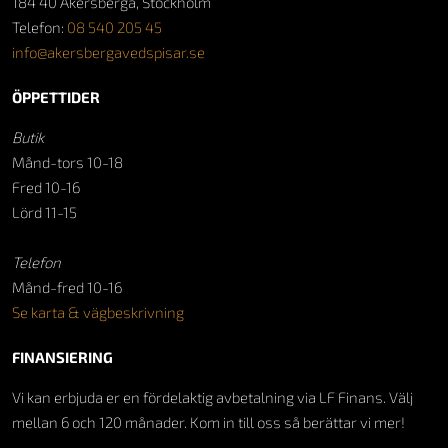
184 40 Åkersberga, Stockholm
Telefon:
08 540 205 45
info@akersbergavedspisar.se
ÖPPETTIDER
Butik
Månd-tors 10-18
Fred 10-16
Lörd 11-15
Telefon
Månd-fred 10-16
Se karta & vägbeskrivning
FINANSIERING
Vi kan erbjuda er en fördelaktig avbetalning via LF Finans. Välj
mellan 6 och 120 månader. Kom in till oss så berättar vi mer!