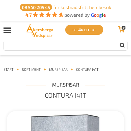
för kostnadsfritt hembesök
08 540 205 45
4.7
powered by
G
o
o
g
l
e
0
BEGÄR OFFERT
START
SORTIMENT
MURSPISAR
CONTURA I41T
MURSPISAR
CONTURA I41T