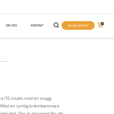
0
OM OSS
KONTAKT
BEGÄR OFFERT
a i7G insats med en snygg
rn. Med en rymlig brännkammare
ktivitet. Den är designad för att