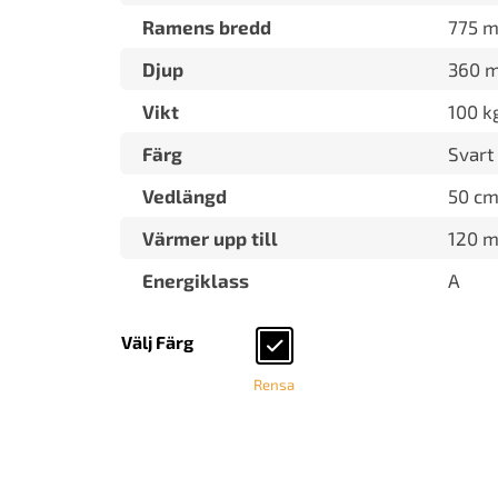
Ramens bredd
775 
Djup
360 
Vikt
100 k
Färg
Svart
Vedlängd
50 c
Värmer upp till
120 m
Energiklass
A
Välj Färg
Rensa