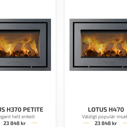
S H370 PETITE
LOTUS H470
egant helt enkelt
Väldigt populär insa
23 848
kr
23 848
kr