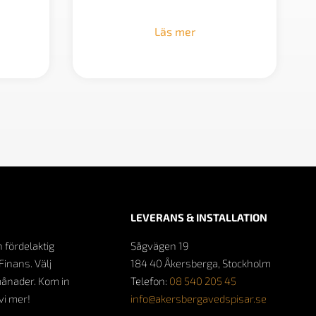
Läs mer
LEVERANS & INSTALLATION
n fördelaktig
Sågvägen 19
Finans. Välj
184 40 Åkersberga, Stockholm
månader. Kom in
Telefon:
08 540 205 45
 vi mer!
info@akersbergavedspisar.se