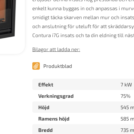
enkelt kunna byggas in och anpassas i murve
smidigt täcka skarven mellan mur och insats
och anslutning för uteluft för att skräddars
Contura i7G insats och ta din eldning till näs
Bilagor att ladda ner:
Produktblad
Effekt
7 kW
Verkningsgrad
75%
Höjd
545 
Ramens höjd
585 
Bredd
735 