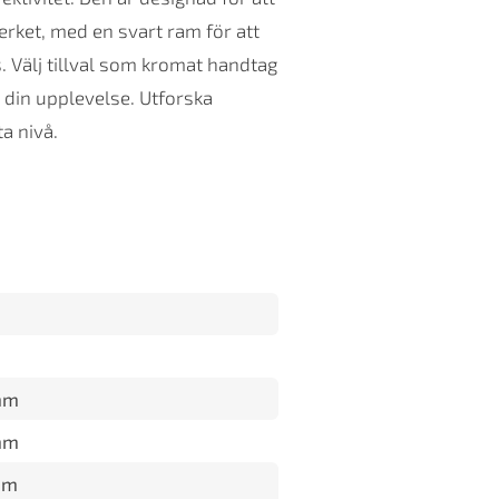
rket, med en svart ram för att
. Välj tillval som kromat handtag
y din upplevelse. Utforska
ta nivå.
mm
mm
mm