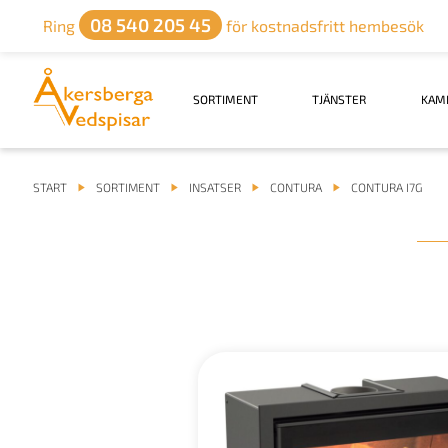
08 540 205 45
Ring
för kostnadsfritt hembesök
SORTIMENT
TJÄNSTER
KAM
START
SORTIMENT
INSATSER
CONTURA
CONTURA I7G