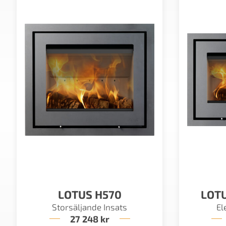
LOTUS H570
LOTU
Storsäljande Insats
El
27 248
kr