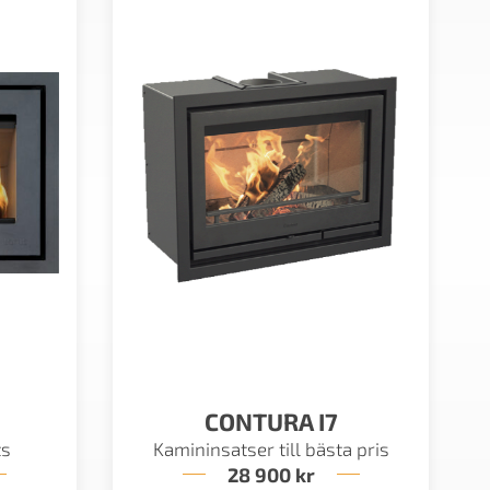
CONTURA I7
ts
Kamininsatser till bästa pris
28 900
kr