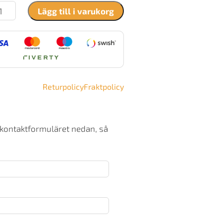
ntura
Lägg till i varukorg
G
ängd
Returpolicy
Fraktpolicy
 kontaktformuläret nedan, så