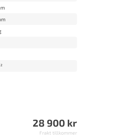
mm
mm
g
m
²
28 900
kr
Frakt tillkommer