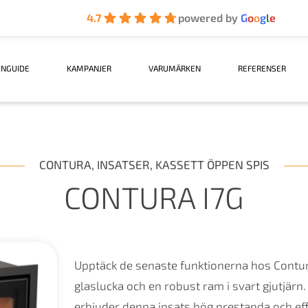
4.7
powered by
G
o
o
g
l
e
INGUIDE
KAMPANJER
VARUMÄRKEN
REFERENSER
CONTURA
,
INSATSER
,
KASSETT ÖPPEN SPIS
CONTURA I7G
Upptäck de senaste funktionerna hos Contur
glaslucka och en robust ram i svart gjutjä
erbjuder denna insats hög prestanda och effe