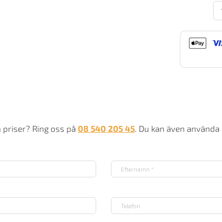
Co
i7
m
m priser? Ring oss på
08 540 205 45
. Du kan även använda