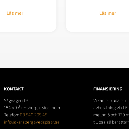
Läs mer
Läs mer
KONTAKT
FINANSIERING
Sågvägen 19
Vi kan erbjuda er e
184 40 Åkersberga, Stockholm
avbetalning via LF 
Telefon:
08 540 205 45
mellan 6 och 120 
info@akersbergavedspisar.se
till oss så berättar