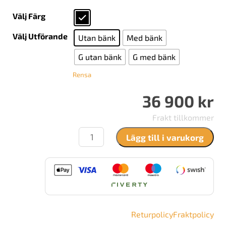
Välj Färg
Välj Utförande
Utan bänk
Med bänk
G utan bänk
G med bänk
Rensa
36 900
kr
Frakt tillkommer
Contura
Lägg till i varukorg
My
Cube
B
mängd
Returpolicy
Fraktpolicy