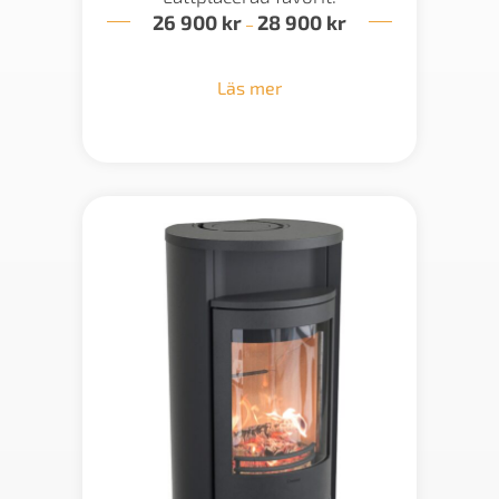
26 900
kr
28 900
kr
Prisintervall:
–
26
900 kr
till
Läs mer
28
900 kr