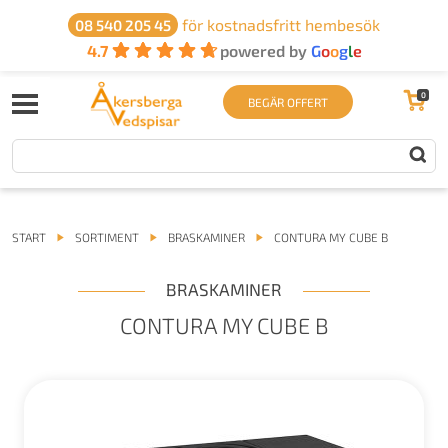
för kostnadsfritt hembesök
08 540 205 45
4.7
powered by
G
o
o
g
l
e
0
BEGÄR OFFERT
START
SORTIMENT
BRASKAMINER
CONTURA MY CUBE B
BRASKAMINER
CONTURA MY CUBE B