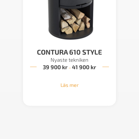
CONTURA 610 STYLE
Nyaste tekniken
39 900
kr
41 900
kr
Prisintervall:
–
39
900 kr
till
Läs mer
41
900 kr