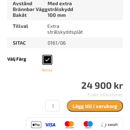
Avstånd
Med extra
Brännbar Vägg
strålskydd
Bakåt
100 mm
Tillval
Extra
strålskyddsplåt
SITAC
0161/06
Välj Färg
Rensa
24 900
kr
Frakt tillkommer
Dovre
Lägg till i varukorg
425
CB
mängd