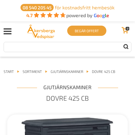
för kostnadsfritt hembesök
08 540 205 45
4.7
powered by
G
o
o
g
l
e
0
BEGÄR OFFERT
START
SORTIMENT
GJUTJÄRNSKAMINER
DOVRE 425 CB
GJUTJÄRNSKAMINER
DOVRE 425 CB