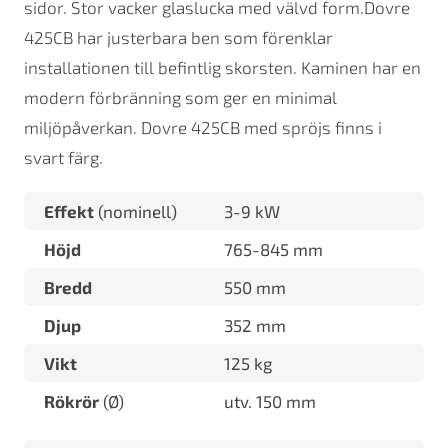
sidor. Stor vacker glaslucka med välvd form.Dovre
425CB har justerbara ben som förenklar
installationen till befintlig skorsten. Kaminen har en
modern förbränning som ger en minimal
miljöpåverkan. Dovre 425CB med spröjs finns i
svart färg.
Effekt
(nominell)
3-9 kW
Höjd
765-845 mm
Bredd
550 mm
Djup
352 mm
Vikt
125 kg
Rökrör
(Ø)
utv. 150 mm