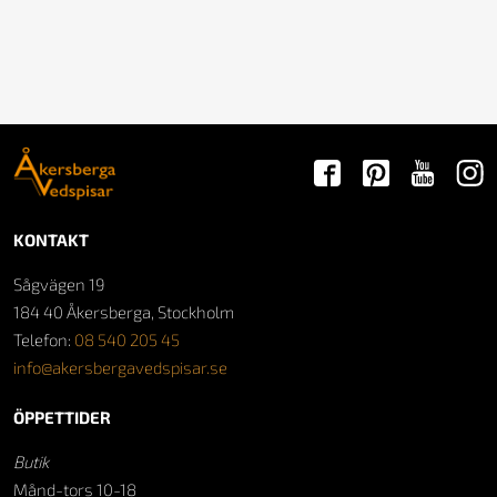
KONTAKT
Sågvägen 19
184 40 Åkersberga, Stockholm
Telefon:
08 540 205 45
info@akersbergavedspisar.se
ÖPPETTIDER
Butik
Månd-tors 10-18