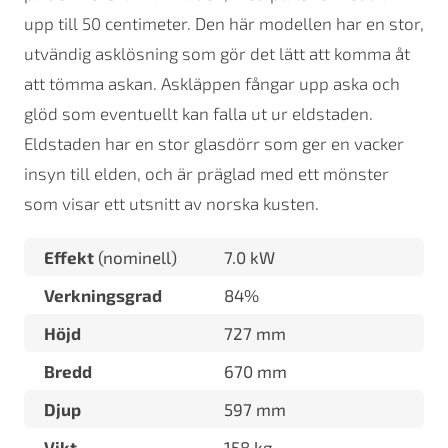
upp till 50 centimeter. Den här modellen har en stor,
utvändig asklösning som gör det lätt att komma åt
att tömma askan. Askläppen fångar upp aska och
glöd som eventuellt kan falla ut ur eldstaden.
Eldstaden har en stor glasdörr som ger en vacker
insyn till elden, och är präglad med ett mönster
som visar ett utsnitt av norska kusten.
Effekt
(nominell)
7.0 kW
Verkningsgrad
84%
Höjd
727 mm
Bredd
670 mm
Djup
597 mm
Vikt
158 kg