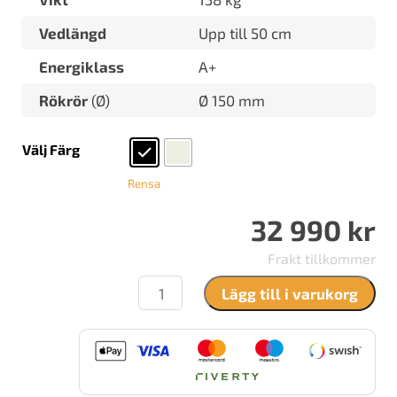
Vedlängd
Upp till 50 cm
Energiklass
A+
Rökrör
(Ø)
Ø 150 mm
Välj Färg
Rensa
32 990
kr
Frakt tillkommer
JØTUL
Lägg till i varukorg
F
400
ECO
SE
Svart
lack