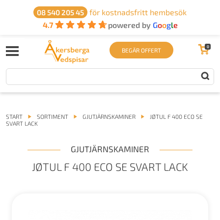
för kostnadsfritt hembesök
08 540 205 45
4.7
powered by
G
o
o
g
l
e
0
BEGÄR OFFERT
START
SORTIMENT
GJUTJÄRNSKAMINER
JØTUL F 400 ECO SE
SVART LACK
GJUTJÄRNSKAMINER
JØTUL F 400 ECO SE SVART LACK