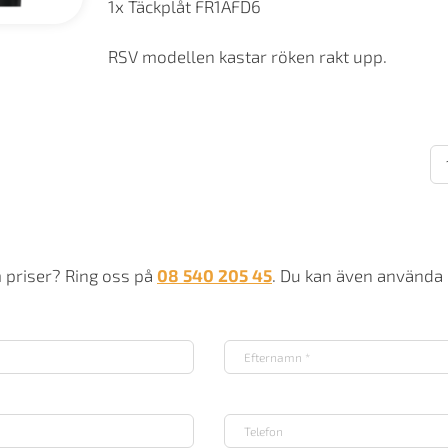
1x Täckplåt FR1AFD6
RSV modellen kastar röken rakt upp.
Ex
Pa
2
Rs
9
-
St
m priser? Ring oss på
08 540 205 45
. Du kan även använda
el
st
m