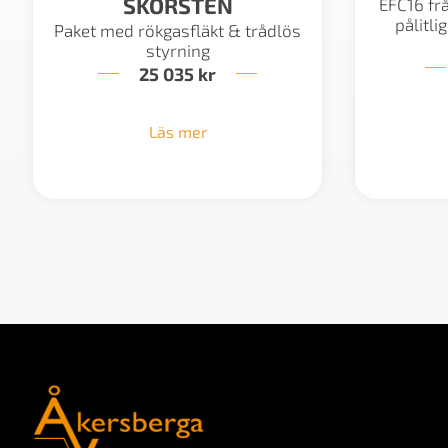
SKORSTEN
EFC16 fr
pålitli
Paket med rökgasfläkt & trådlös
styrning
25 035
kr
Läs mer