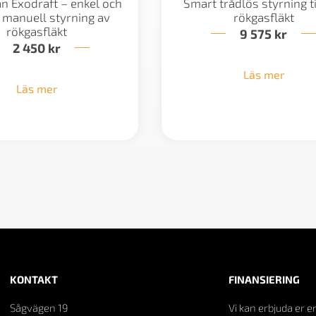
ån Exodraft – enkel och
Smart trådlös styrning ti
g manuell styrning av
rökgasfläkt
rökgasfläkt
9 575
kr
2 450
kr
Läs mer
Läs mer
KONTAKT
FINANSIERING
Sågvägen 19
Vi kan erbjuda er e