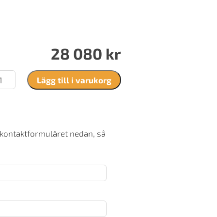
28 080
kr
odraft
Lägg till i varukorg
ket
v
ängd
 kontaktformuläret nedan, så
dstad
ålskorsten
ängd