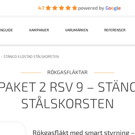
4.7
powered by
G
o
o
g
l
e
INGUIDE
KAMPANJER
VARUMÄRKEN
REFERENSER
 – STÄNGD ELDSTAD STÅLSKORSTEN
RÖKGASFLÄKTAR
PAKET 2 RSV 9 – STÄN
STÅLSKORSTEN
Rökgasfläkt med smart styrning –