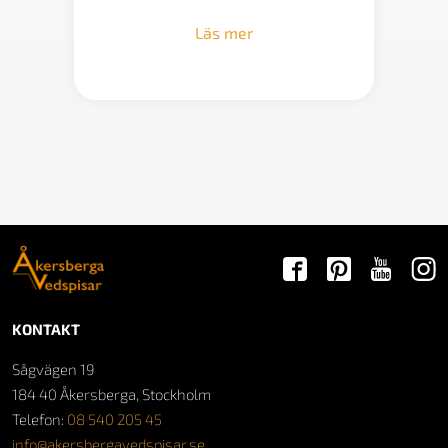
Läs mer
KONTAKT
Sågvägen 19
184 40 Åkersberga, Stockholm
Telefon:
08 540 205 45
info@akersbergavedspisar.se