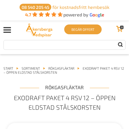
för kostnadsfritt hembesök
08 540 205 45
4.7
powered by
G
o
o
g
l
e
0
BEGÄR OFFERT
START
SORTIMENT
RÖKGASFLÄKTAR
EXODRAFT PAKET 4 RSV 12
– ÖPPEN ELDSTAD STÅLSKORSTEN
RÖKGASFLÄKTAR
EXODRAFT PAKET 4 RSV 12 – ÖPPEN
ELDSTAD STÅLSKORSTEN