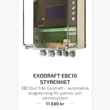
EXODRAFT EBC10
STYRENHET
EBC10v2 från Exodraft – automatisk
dragstyrning för pannor och
värmesystem
11 680
kr