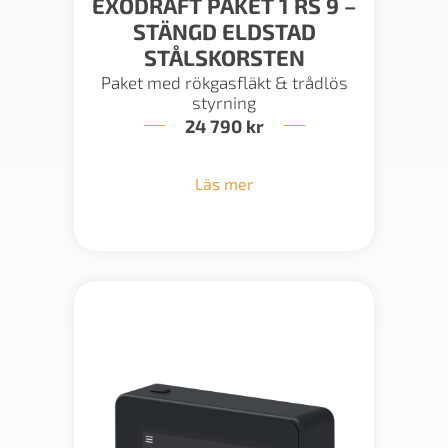
EXODRAFT PAKET 1 RS 9 –
STÄNGD ELDSTAD
STÅLSKORSTEN
Paket med rökgasfläkt & trådlös
styrning
24 790
kr
Läs mer