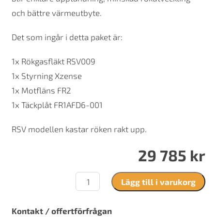
och bättre värmeutbyte.
Det som ingår i detta paket är:
1x Rökgasfläkt RSV009
1x Styrning Xzense
1x Motfläns FR2
1x Täckplåt FR1AFD6-001
RSV modellen kastar röken rakt upp.
29 785
kr
Exodraft
Lägg till i varukorg
Paket
4
Rsv
Kontakt / offertförfrågan
12