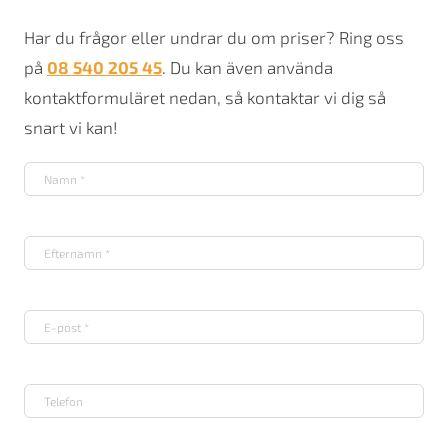
-
Öppen
Har du frågor eller undrar du om priser? Ring oss
eldstad
på
08 540 205 45
. Du kan även använda
stålskorsten
mängd
kontaktformuläret nedan, så kontaktar vi dig så
snart vi kan!