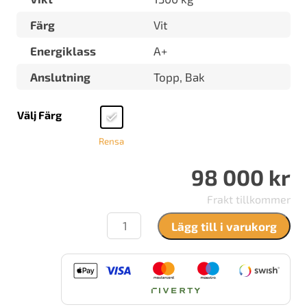
Färg
Vit
Energiklass
A+
Anslutning
Topp, Bak
Välj Färg
Rensa
98 000
kr
Frakt tillkommer
Gabriel
Lägg till i varukorg
Karl-
Johan
Rund
Kakelugn
mängd