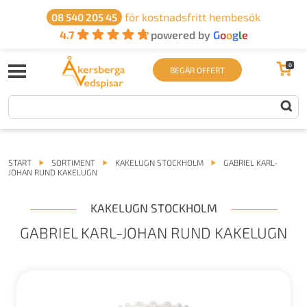
för kostnadsfritt hembesök
08 540 205 45
4.7
powered by
G
o
o
g
l
e
0
BEGÄR OFFERT
START
SORTIMENT
KAKELUGN STOCKHOLM
GABRIEL KARL-
JOHAN RUND KAKELUGN
KAKELUGN STOCKHOLM
GABRIEL KARL-JOHAN RUND KAKELUGN