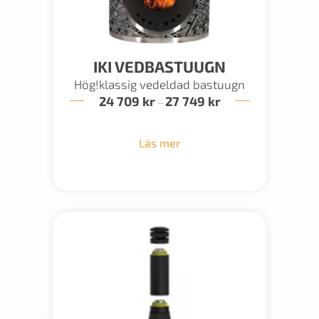
IKI VEDBASTUUGN
Hög!klassig vedeldad bastuugn
24 709
kr
27 749
kr
Prisintervall:
–
24
709 kr
till
Läs mer
27
749 kr