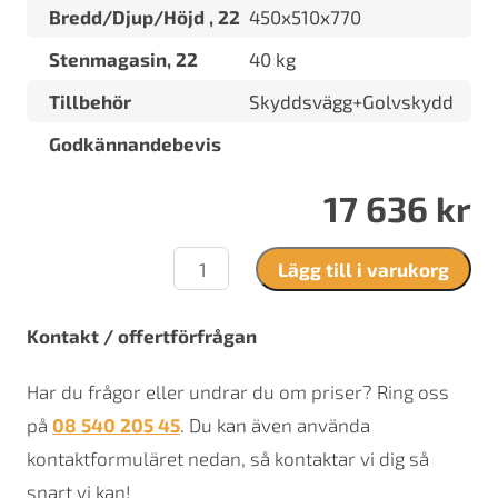
Bredd/Djup/Höjd , 22
450x510x770
Stenmagasin, 22
40 kg
Tillbehör
Skyddsvägg+Golvskydd
Godkännandebevis
17 636
kr
Harvia
Lägg till i varukorg
22
mängd
Kontakt / offertförfrågan
Har du frågor eller undrar du om priser? Ring oss
på
08 540 205 45
. Du kan även använda
kontaktformuläret nedan, så kontaktar vi dig så
snart vi kan!