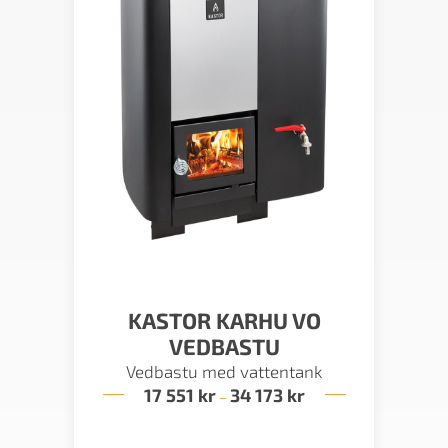
KASTOR KARHU VO
VEDBASTU
Vedbastu med vattentank
17 551
kr
34 173
kr
Prisintervall:
–
17
551 kr
till