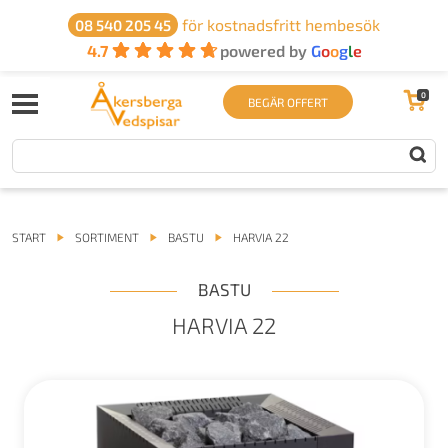
för kostnadsfritt hembesök
08 540 205 45
4.7
powered by
G
o
o
g
l
e
0
BEGÄR OFFERT
START
SORTIMENT
BASTU
HARVIA 22
BASTU
HARVIA 22