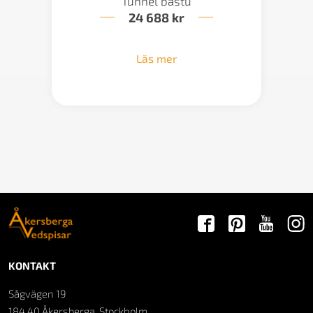
Tunnel bastu
24 688
kr
Läs mer
KONTAKT
Sågvägen 19
184 40 Åkersberga, Stockholm