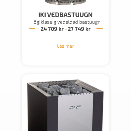
IKI VEDBASTUUGN
Hög!klassig vedeldad bastuugn
24 709
kr
27 749
kr
Prisintervall:
–
24
709 kr
till
Läs mer
27
749 kr