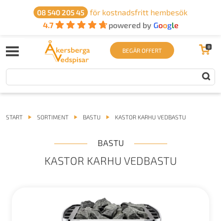
för kostnadsfritt hembesök
08 540 205 45
4.7
powered by
G
o
o
g
l
e
0
BEGÄR OFFERT
START
SORTIMENT
BASTU
KASTOR KARHU VEDBASTU
BASTU
KASTOR KARHU VEDBASTU