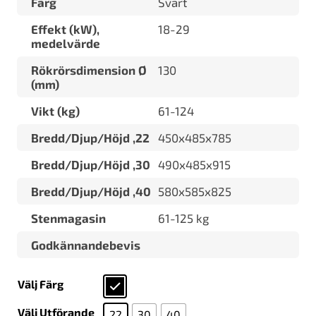
Färg
Svart
Effekt (kW),
18-29
medelvärde
Rökrörsdimension Ø
130
(mm)
Vikt (kg)
61-124
Bredd/Djup/Höjd ,22
450x485x785
Bredd/Djup/Höjd ,30
490x485x915
Bredd/Djup/Höjd ,40
580x585x825
Stenmagasin
61-125 kg
Godkännandebevis
Välj Färg
Välj Utförande
22
30
40