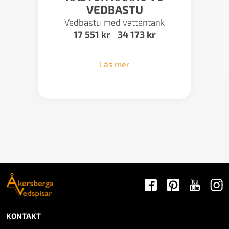
VEDBASTU
Vedbastu med vattentank
17 551
kr
34 173
kr
Prisintervall:
–
17
551 kr
till
Läs mer
34
173 kr
KONTAKT