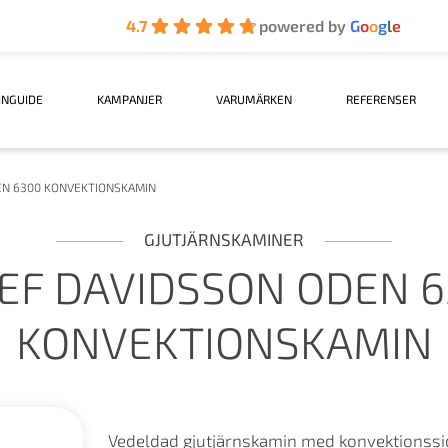
4.7
powered by
G
o
o
g
l
e
INGUIDE
KAMPANJER
VARUMÄRKEN
REFERENSER
EN 6300 KONVEKTIONSKAMIN
GJUTJÄRNSKAMINER
EF DAVIDSSON ODEN 
KONVEKTIONSKAMIN
Vedeldad gjutjärnskamin med konvektionssi