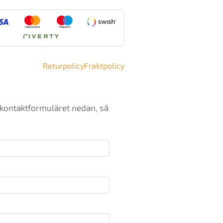
en
00
nvektionskamin
ängd
Returpolicy
Fraktpolicy
 kontaktformuläret nedan, så