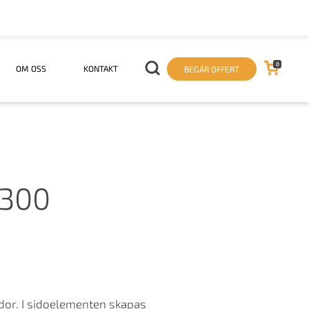
0
OM OSS
KONTAKT
BEGÄR OFFERT
6300
dor. I sidoelementen skapas