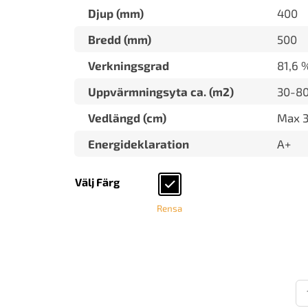
Djup (mm)
400
Bredd (mm)
500
Verkningsgrad
81,6 
Uppvärmningsyta ca. (m2)
30-8
Vedlängd (cm)
Max 
Energideklaration
A+
Välj Färg
Rensa
Jo
Da