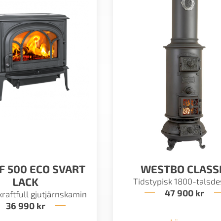
F 500 ECO SVART
WESTBO CLASS
LACK
Tidstypisk 1800-talsde
47 900
kr
kraftfull gjutjärnskamin
36 990
kr