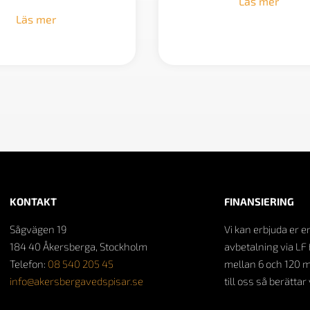
Läs mer
Läs mer
KONTAKT
FINANSIERING
Sågvägen 19
Vi kan erbjuda er e
184 40 Åkersberga, Stockholm
avbetalning via LF 
Telefon:
08 540 205 45
mellan 6 och 120 
info@akersbergavedspisar.se
till oss så berättar