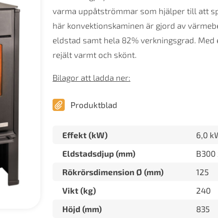
varma uppåtströmmar som hjälper till att s
här konvektionskaminen är gjord av värmebev
eldstad samt hela 82% verkningsgrad. Med e
rejält varmt och skönt.
Bilagor att ladda ner:
Produktblad
Effekt (kW)
6,0 k
Eldstadsdjup (mm)
B300 
Rökrörsdimension Ø (mm)
125
Vikt (kg)
240
Höjd (mm)
835