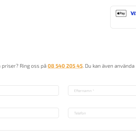
Od
63
Ko
m
m priser? Ring oss på
08 540 205 45
. Du kan även använda