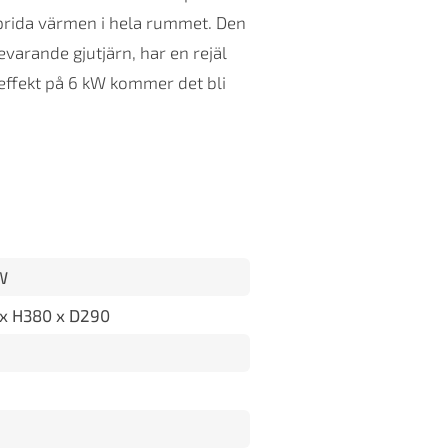
prida värmen i hela rummet. Den
arande gjutjärn, har en rejäl
ffekt på 6 kW kommer det bli
W
x H380 x D290