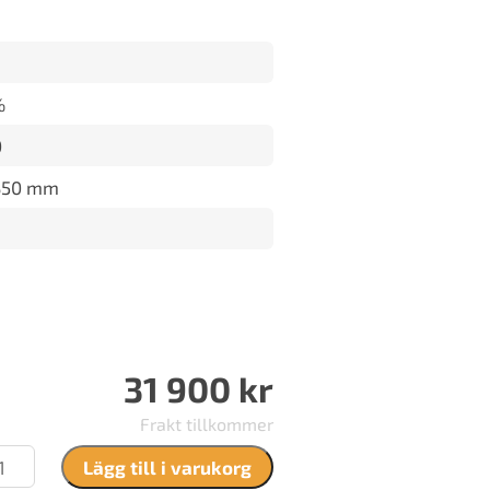
%
0
350 mm
31 900
kr
Frakt tillkommer
sef
Lägg till i varukorg
vidsson