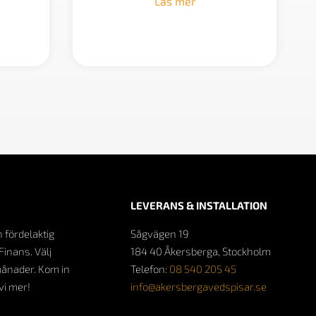
Läs mer
LEVERANS & INSTALLATION
n fördelaktig
Sågvägen 19
Finans. Välj
184 40 Åkersberga, Stockholm
månader. Kom in
Telefon:
08 540 205 45
 vi mer!
info@akersbergavedspisar.se