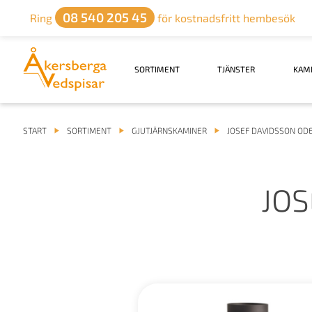
08 540 205 45
Ring
för kostnadsfritt hembesök
SORTIMENT
TJÄNSTER
KAM
START
SORTIMENT
GJUTJÄRNSKAMINER
JOSEF DAVIDSSON OD
JOS