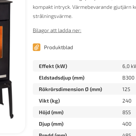
kompakt intryck. Värmebevarande gjutjärn
strålningsvärme.
Bilagor att ladda ner:
Produktblad
Effekt (kW)
6,0 k
Eldstadsdjup (mm)
B300 
Rökrörsdimension Ø (mm)
125
Vikt (kg)
240
Höjd (mm)
855
Djup (mm)
400
Bredd (mm)
485