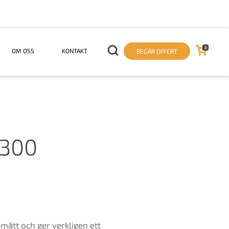
0
OM OSS
KONTAKT
BEGÄR OFFERT
6300
 mått och ger verkligen ett