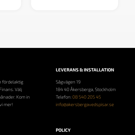
LEVERANS & INSTALLATION
n fördelaktig
Sågvägen 19
Finans. Välj
184 40 Åkersberga, Stockholm
månader. Kom in
Telefon:
08 540 205 45
 vi mer!
info@akersbergavedspisar.se
POLICY