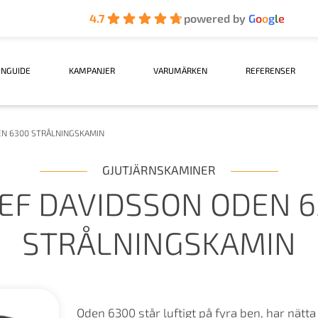
4.7
powered by
G
o
o
g
l
e
INGUIDE
KAMPANJER
VARUMÄRKEN
REFERENSER
EN 6300 STRÅLNINGSKAMIN
GJUTJÄRNSKAMINER
EF DAVIDSSON ODEN 
STRÅLNINGSKAMIN
Oden 6300 står luftigt på fyra ben, har nätta