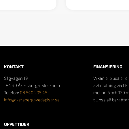
KONTAKT
FINANSIERING
Sågvägen 19
Vi kan erbjuda er e
184 40 Åkersberga, Stockholm
avbetalning via LF 
Telefon:
08 540 205 45
mellan 6 och 120 
info@akersbergavedspisar.se
till oss så berättar
ÖPPETTIDER