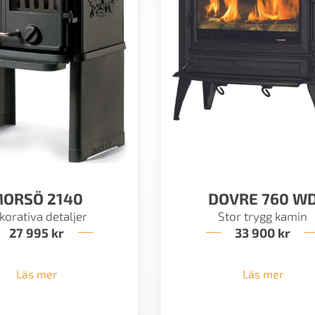
ORSÖ 2140
DOVRE 760 W
korativa detaljer
Stor trygg kamin
27 995
kr
33 900
kr
Läs mer
Läs mer