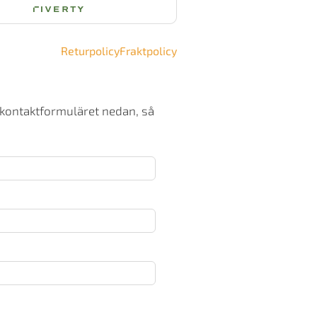
ängd
Returpolicy
Fraktpolicy
 kontaktformuläret nedan, så