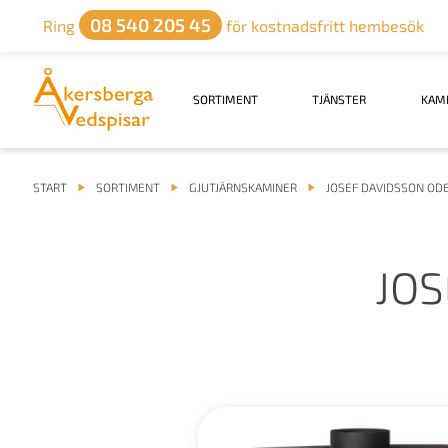
08 540 205 45
Ring
för kostnadsfritt hembesök
SORTIMENT
TJÄNSTER
KAM
START
SORTIMENT
GJUTJÄRNSKAMINER
JOSEF DAVIDSSON OD
JOS