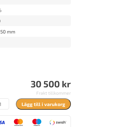
%
0
350 mm
30 500
kr
Frakt tillkommer
sef
Lägg till i varukorg
vidsson
en
00
rålningskamin