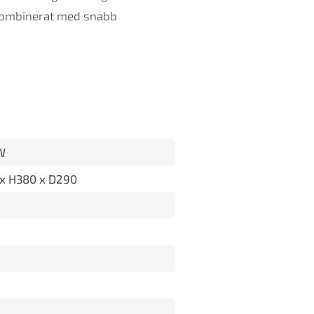
 kombinerat med snabb
W
x H380 x D290