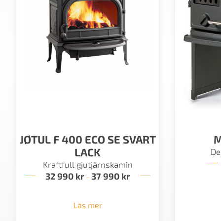
JØTUL F 400 ECO SE SVART
M
LACK
De
Kraftfull gjutjärnskamin
32 990
kr
37 990
kr
Prisintervall:
–
32
990 kr
till
Läs mer
37
990 kr