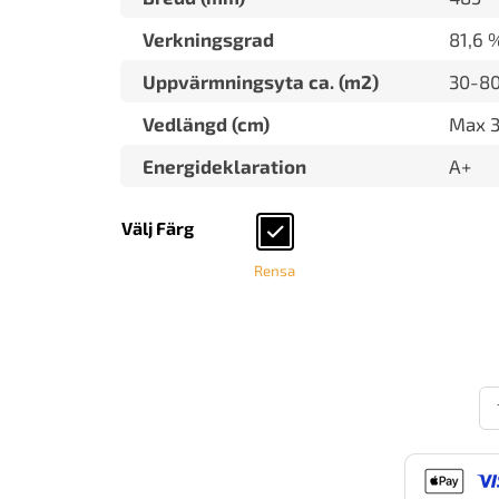
Verkningsgrad
81,6 
Uppvärmningsyta ca. (m2)
30-8
Vedlängd (cm)
Max 
Energideklaration
A+
Välj Färg
Rensa
Jo
Da
Od
63
St