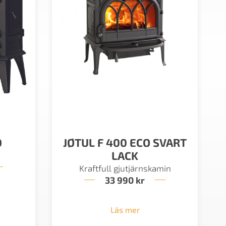
D
JØTUL F 400 ECO SVART
LACK
Kraftfull gjutjärnskamin
33 990
kr
Läs mer