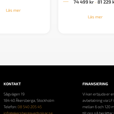
74 499
kr
81 229
–
Läs mer
Läs mer
KONTAKT
FINANSIERING
Sågvägen 19
Vi kan erbjuda er e
184 40 Åkersberga, Stockholm
avbetalning via LF 
Telefon:
08 540 205 45
mellan 6 och 120 
info@akersbergavedspisar.se
till oss så berättar