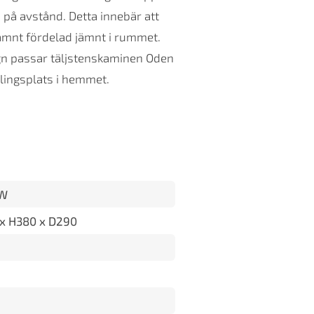
 på avstånd. Detta innebär att
jämnt fördelad jämnt i rummet.
gn passar täljstenskaminen Oden
mlingsplats i hemmet.
kW
x H380 x D290