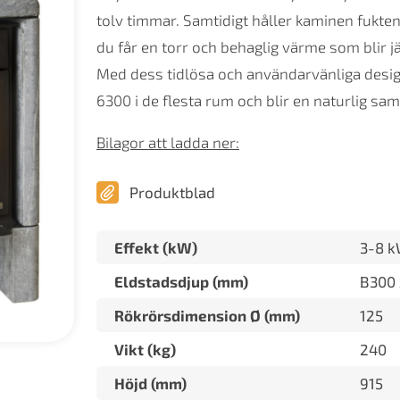
tolv timmar. Samtidigt håller kaminen fukten
du får en torr och behaglig värme som blir 
Med dess tidlösa och användarvänliga desi
6300 i de flesta rum och blir en naturlig sa
Bilagor att ladda ner:
Produktblad
Effekt (kW)
3-8 
Eldstadsdjup (mm)
B300 
Rökrörsdimension Ø (mm)
125
Vikt (kg)
240
Höjd (mm)
915