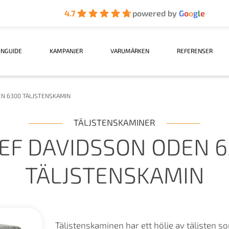
4.7
powered by
G
o
o
g
l
e
INGUIDE
KAMPANJER
VARUMÄRKEN
REFERENSER
N 6300 TÄLJSTENSKAMIN
TÄLJSTENSKAMINER
EF DAVIDSSON ODEN 
TÄLJSTENSKAMIN
Täljstenskaminen har ett hölje av täljsten so