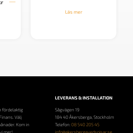
kr
Prisintervall:
239 kr
74
till
499 kr
Läs mer
45
till
879 kr
81
229 kr
LEVERANS & INSTALLATION
n fördelaktig
Sågvägen 19
Finans. Välj
184 40 Åkersberga, Stockholm
månader. Kom in
Telefon:
08 540 205 45
 vi mer!
info@akersbergavedspisar.se