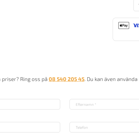
Jo
Da
Od
63
Tä
m
m priser? Ring oss på
08 540 205 45
. Du kan även använda