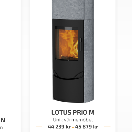
LOTUS PRIO M
IN
Unik värmemöbel
44 239
kr
45 879
kr
Prisintervall:
in
–
44