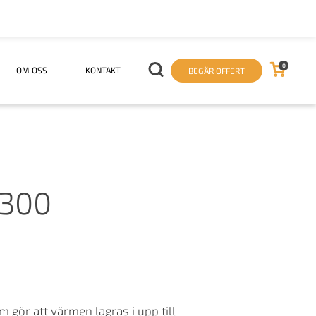
0
OM OSS
KONTAKT
BEGÄR OFFERT
6300
m gör att värmen lagras i upp till