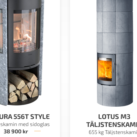
URA 556T STYLE
LOTUS M3
TÄLJSTENSKAM
nskamin med sidoglas
38 900
kr
655 kg Täljstenskam