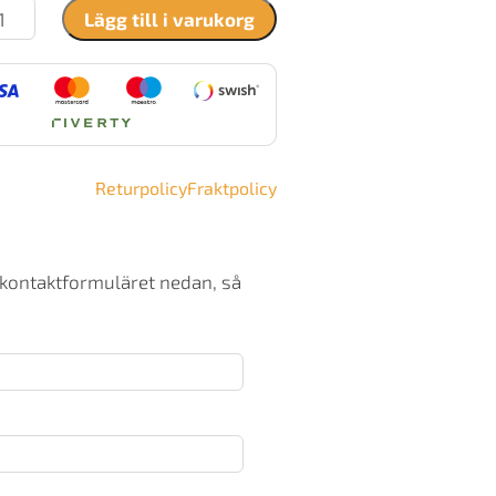
sef
Lägg till i varukorg
vidsson
en
00
ljstenskamin
ängd
Returpolicy
Fraktpolicy
 kontaktformuläret nedan, så