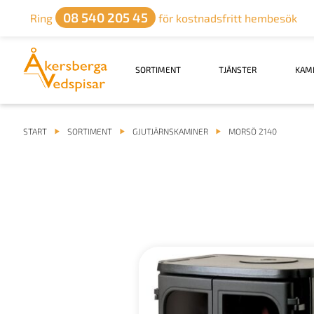
08 540 205 45
Ring
för kostnadsfritt hembesök
SORTIMENT
TJÄNSTER
KAM
START
SORTIMENT
GJUTJÄRNSKAMINER
MORSÖ 2140