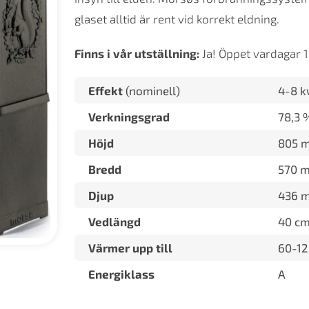
glaset alltid är rent vid korrekt eldning.
Finns i vår utställning:
Ja! Öppet vardagar 1
Effekt
(nominell)
4-8 
Verkningsgrad
78,3 
Höjd
805 
Bredd
570 
Djup
436 
Vedlängd
40 c
Värmer upp till
60-1
Energiklass
A