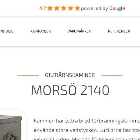
4.7
powered by
G
o
o
g
l
e
INGUIDE
KAMPANJER
VARUMÄRKEN
REFERENSER
GJUTJÄRNSKAMINER
MORSÖ 2140
Kaminen har extra bred förbränningskammare 
använda stora vedstycken. Luckorna har sto
insyn till elden. Morsøs förbränningssystem 