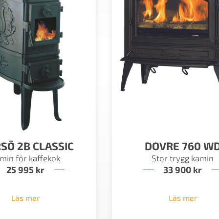
SÖ 2B CLASSIC
DOVRE 760 W
min för kaffekok
Stor trygg kamin
25 995
kr
33 900
kr
Läs mer
Läs mer