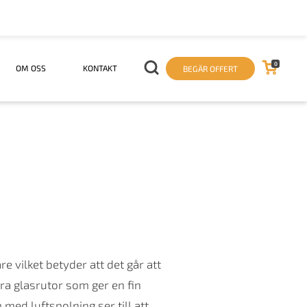
0
OM OSS
KONTAKT
BEGÄR OFFERT
vilket betyder att det går att
ra glasrutor som ger en fin
med luftspolning ser till att