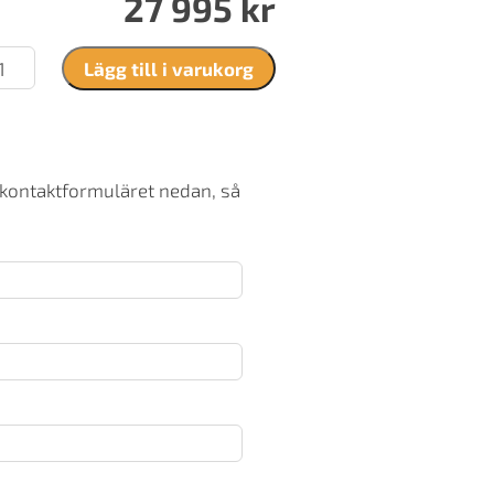
27 995
kr
rsö
Lägg till i varukorg
40
ängd
 kontaktformuläret nedan, så