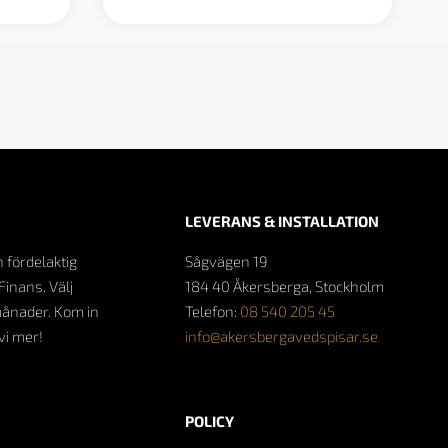
LEVERANS & INSTALLATION
n fördelaktig
Sågvägen 19
Finans. Välj
184 40 Åkersberga, Stockholm
månader. Kom in
Telefon:
08 540 205 45
 vi mer!
info@akersbergavedspisar.se
POLICY