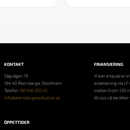
KONTAKT
FINANSIERING
Sågvägen 19
Vi kan erbjuda er e
184 40 Åkersberga, Stockholm
avbetalning via LF 
Telefon:
08 540 205 45
mellan 6 och 120 
info@akersbergavedspisar.se
till oss så berättar
ÖPPETTIDER