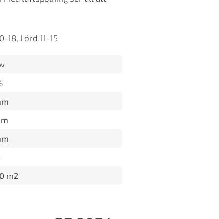
0-18, Lörd 11-15
kw
%
mm
mm
mm
m
20 m2