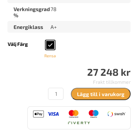
Verkningsgrad
78
%
Energiklass
A+
Välj Färg
Rensa
27 248
kr
Frakt tillkommer
Lotus
Lägg till i varukorg
H570
mängd