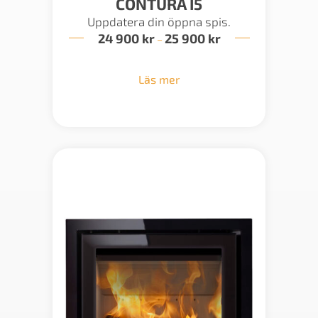
CONTURA I5
Uppdatera din öppna spis.
24 900
kr
25 900
kr
Prisintervall:
–
24
900 kr
till
Läs mer
25
900 kr