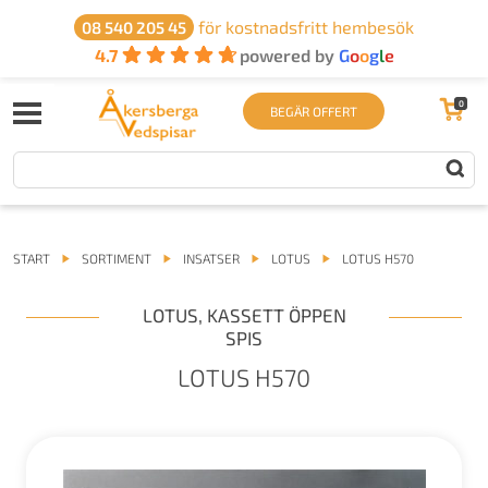
för kostnadsfritt hembesök
08 540 205 45
4.7
powered by
G
o
o
g
l
e
0
BEGÄR OFFERT
START
SORTIMENT
INSATSER
LOTUS
LOTUS H570
LOTUS
,
KASSETT ÖPPEN
SPIS
LOTUS H570