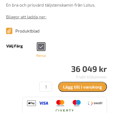
En bra och prisvärd täljstenskamin från Lotus.
Bilagor att ladda ner:
Produktblad
Välj Färg
Rensa
36 049
kr
Frakt tillkommer
Lotus
Lägg till i varukorg
Liva
5
Täljsten
mängd