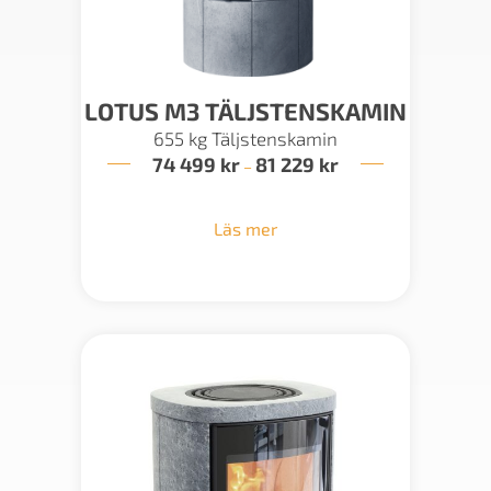
LOTUS M3 TÄLJSTENSKAMIN
655 kg Täljstenskamin
74 499
kr
81 229
kr
Prisintervall:
–
74
499 kr
till
Läs mer
81
229 kr