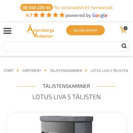
för kostnadsfritt hembesök
08 540 205 45
4.7
powered by
G
o
o
g
l
e
0
BEGÄR OFFERT
START
SORTIMENT
TÄLJSTENSKAMINER
LOTUS LIVA 5 TÄLJSTEN
TÄLJSTENSKAMINER
LOTUS LIVA 5 TÄLJSTEN