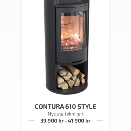
CONTURA 610 STYLE
Nyaste tekniken
39 900
kr
41 900
kr
Prisintervall:
–
39
900 kr