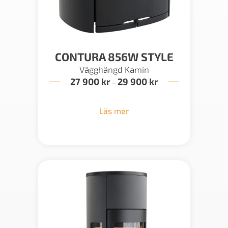
CONTURA 856W STYLE
Vägghängd Kamin
27 900
kr
29 900
kr
Prisintervall:
–
27
900 kr
till
Läs mer
29
900 kr