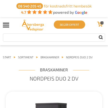
för kostnadsfritt hembesök
08 540 205 45
4.7
powered by
G
o
o
g
l
e
0
BEGÄR OFFERT
START
SORTIMENT
BRASKAMINER
NORDPEIS DUO 2 DV
BRASKAMINER
NORDPEIS DUO 2 DV