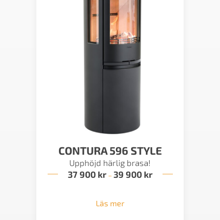
CONTURA 596 STYLE
Upphöjd härlig brasa!
37 900
kr
39 900
kr
Prisintervall:
–
37
900 kr
till
Läs mer
39
900 kr