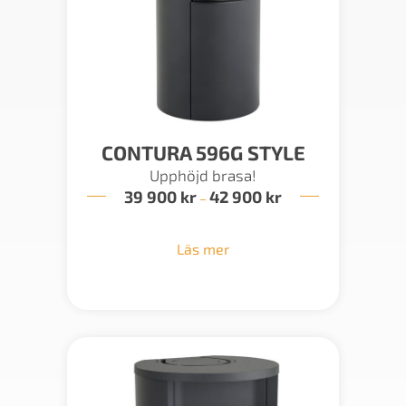
CONTURA 596G STYLE
Upphöjd brasa!
39 900
kr
42 900
kr
Prisintervall:
–
39
900 kr
till
Läs mer
42
900 kr