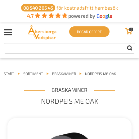
för kostnadsfritt hembesök
08 540 205 45
4.7
powered by
G
o
o
g
l
e
0
BEGÄR OFFERT
START
SORTIMENT
BRASKAMINER
NORDPEIS ME OAK
BRASKAMINER
NORDPEIS ME OAK