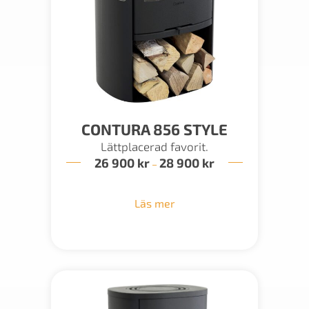
CONTURA 856 STYLE
Lättplacerad favorit.
26 900
kr
28 900
kr
Prisintervall:
–
26
900 kr
till
Läs mer
28
900 kr