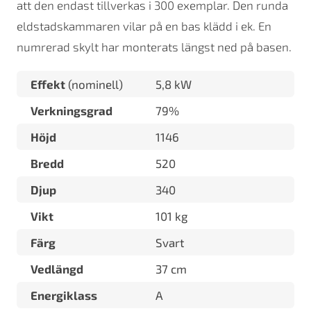
att den endast tillverkas i 300 exemplar. Den runda
eldstadskammaren vilar på en bas klädd i ek. En
numrerad skylt har monterats längst ned på basen.
Effekt
(nominell)
5,8 kW
Verkningsgrad
79%
Höjd
1146
Bredd
520
Djup
340
Vikt
101 kg
Färg
Svart
Vedlängd
37 cm
Energiklass
A