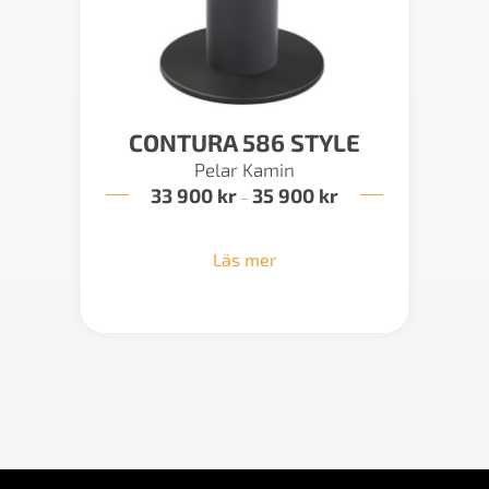
CONTURA 586 STYLE
Pelar Kamin
33 900
kr
35 900
kr
Prisintervall:
–
33
900 kr
till
Läs mer
35
900 kr