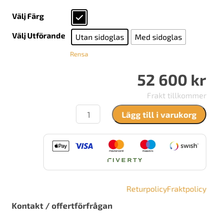
Välj Färg
Välj Utförande
Utan sidoglas
Med sidoglas
Rensa
52 600
kr
Frakt tillkommer
Nordpeis
Lägg till i varukorg
ME
Oak
mängd
Returpolicy
Fraktpolicy
Kontakt / offertförfrågan