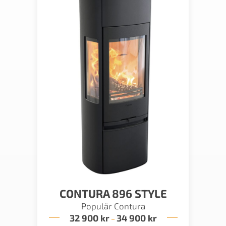
CONTURA 896 STYLE
Populär Contura
32 900
kr
34 900
kr
Prisintervall:
–
32