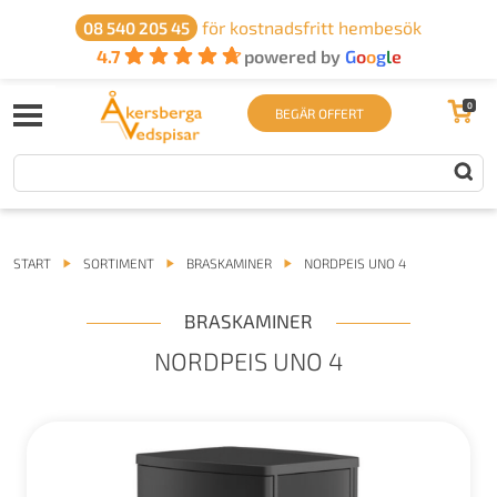
för kostnadsfritt hembesök
08 540 205 45
4.7
powered by
G
o
o
g
l
e
0
BEGÄR OFFERT
START
SORTIMENT
BRASKAMINER
NORDPEIS UNO 4
BRASKAMINER
NORDPEIS UNO 4