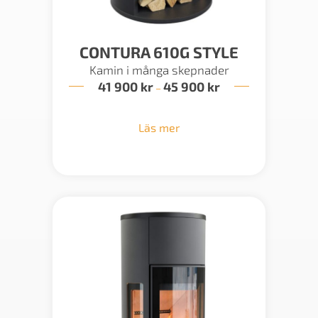
CONTURA 610G STYLE
Kamin i många skepnader
41 900
kr
45 900
kr
Prisintervall:
–
41
900 kr
till
Läs mer
45
900 kr