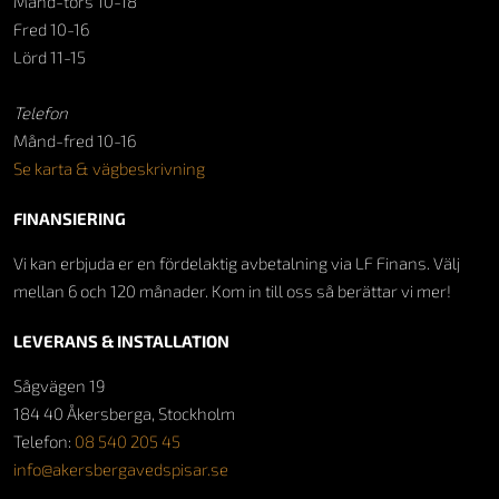
Månd-tors 10-18
Fred 10-16
Lörd 11-15
Telefon
Månd-fred 10-16
Se karta & vägbeskrivning
FINANSIERING
Vi kan erbjuda er en fördelaktig avbetalning via LF Finans. Välj
mellan 6 och 120 månader. Kom in till oss så berättar vi mer!
LEVERANS & INSTALLATION
Sågvägen 19
184 40 Åkersberga, Stockholm
Telefon:
08 540 205 45
info@akersbergavedspisar.se