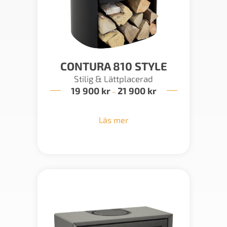
CONTURA 810 STYLE
Stilig & Lättplacerad
19 900
kr
21 900
kr
Prisintervall:
–
19
900 kr
till
Läs mer
21
900 kr