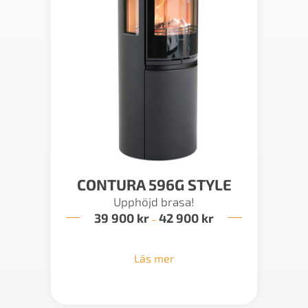
CONTURA 596G STYLE
Upphöjd brasa!
39 900
kr
42 900
kr
Prisintervall:
–
39
900 kr
till
Läs mer
42
900 kr