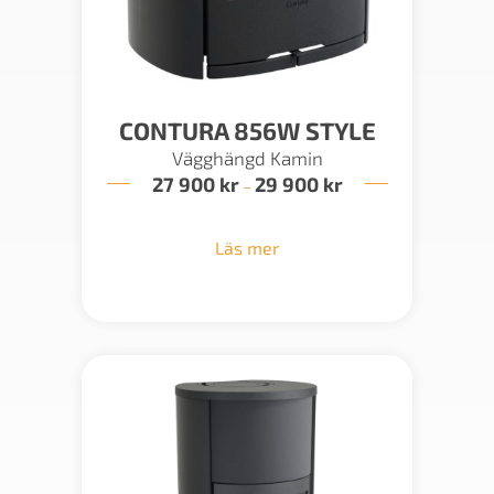
CONTURA 856W STYLE
Vägghängd Kamin
27 900
kr
29 900
kr
Prisintervall:
–
27
900 kr
till
Läs mer
29
900 kr