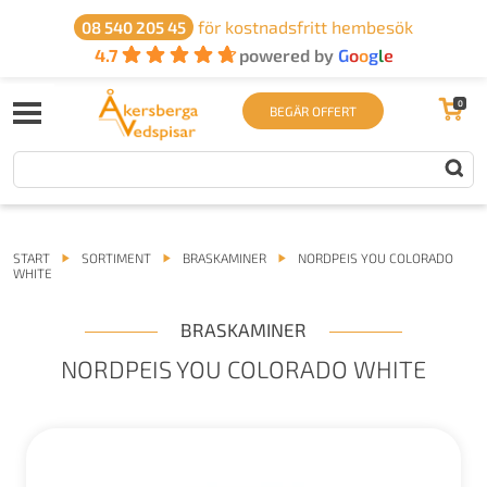
för kostnadsfritt hembesök
08 540 205 45
4.7
powered by
G
o
o
g
l
e
0
BEGÄR OFFERT
START
SORTIMENT
BRASKAMINER
NORDPEIS YOU COLORADO
WHITE
BRASKAMINER
NORDPEIS YOU COLORADO WHITE