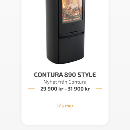
CONTURA 890 STYLE
Nyhet från Contura
29 900
kr
31 900
kr
Prisintervall:
–
29
900 kr
till
Läs mer
31
900 kr