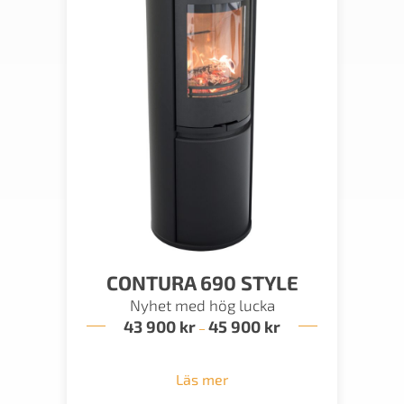
CONTURA 690 STYLE
Nyhet med hög lucka
43 900
kr
45 900
kr
Prisintervall:
–
43
900 kr
till
Läs mer
45
900 kr