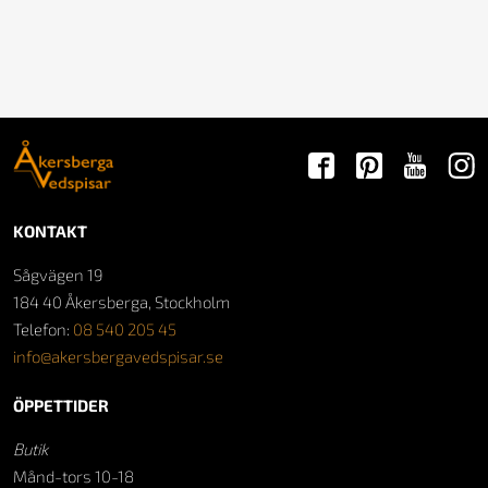
KONTAKT
Sågvägen 19
184 40 Åkersberga, Stockholm
Telefon:
08 540 205 45
info@akersbergavedspisar.se
ÖPPETTIDER
Butik
Månd-tors 10-18