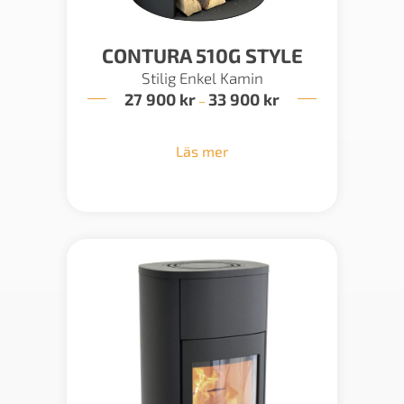
CONTURA 510G STYLE
Stilig Enkel Kamin
27 900
kr
33 900
kr
Prisintervall:
–
27
900 kr
till
Läs mer
33
900 kr