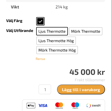
Vikt
214 kg
Välj Färg
Välj Utförande
Ljus Thermotte
Mörk Thermotte
Ljus Thermotte Hög
Mörk Thermotte Hög
Rensa
45 000
kr
Frakt tillkommer
Nordpeis
Lägg till i varukorg
You
Colorado
White
mängd