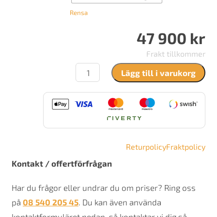
Rensa
47 900
kr
Frakt tillkommer
RAIS
Lägg till i varukorg
Nexo
140
mängd
Returpolicy
Fraktpolicy
Kontakt / offertförfrågan
Har du frågor eller undrar du om priser? Ring oss
på
08 540 205 45
. Du kan även använda
kontaktformuläret nedan, så kontaktar vi dig så