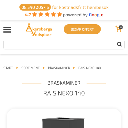
för kostnadsfritt hembesök
08 540 205 45
4.7
powered by
G
o
o
g
l
e
0
BEGÄR OFFERT
START
SORTIMENT
BRASKAMINER
RAIS NEXO 140
BRASKAMINER
RAIS NEXO 140