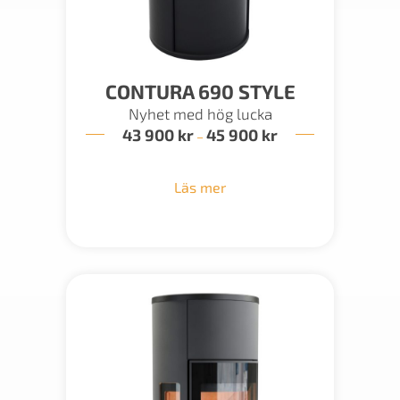
CONTURA 690 STYLE
Nyhet med hög lucka
43 900
kr
45 900
kr
Prisintervall:
–
43
900 kr
till
Läs mer
45
900 kr