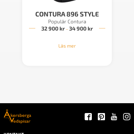
CONTURA 896 STYLE
Populär Contura
32 900
kr
34 900
kr
Prisintervall:
–
32
900 kr
till
Läs mer
34
900 kr