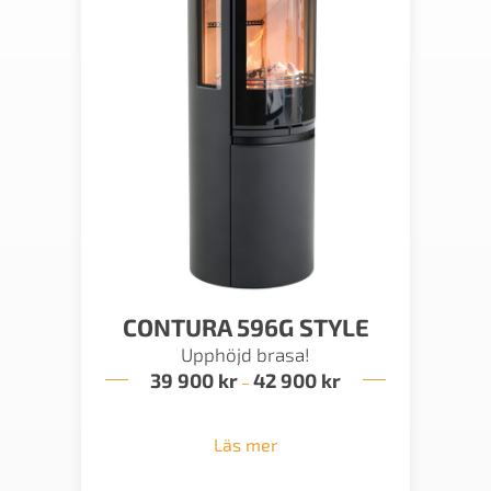
CONTURA 596G STYLE
Upphöjd brasa!
39 900
kr
42 900
kr
Prisintervall:
–
39
900 kr
till
Läs mer
42
900 kr