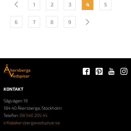
←
1
2
3
4
5
6
7
8
9
→
KONTAKT
Sågvägen 19
184 40 Åkersberga, Stockholm
Telefon:
08 540 205 45
info@akersbergavedspisar.se