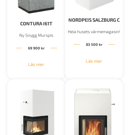
NORDPEIS SALZBURG C
CONTURA I61T
Hela husets värmemagasin!
Ny Snygg Murspis
83 500
kr
69 900
kr
Läs mer
Läs mer