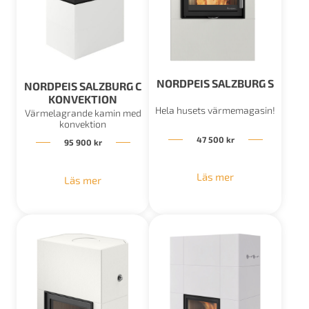
NORDPEIS SALZBURG S
NORDPEIS SALZBURG C
KONVEKTION
Hela husets värmemagasin!
Värmelagrande kamin med
konvektion
47 500
kr
95 900
kr
Läs mer
Läs mer