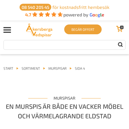
för kostnadsfritt hembesök
08 540 205 45
4.7
powered by
G
o
o
g
l
e
0
BEGÄR OFFERT
START
SORTIMENT
MURSPISAR
SIDA 4
MURSPISAR
EN MURSPIS ÄR BÅDE EN VACKER MÖBEL
OCH VÄRMELAGRANDE ELDSTAD