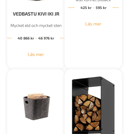
Prisintervall: 42
–
425
kr
595
kr
VEDBASTU KIVI IKI JR
Läs mer
Mycket eld och mycket sten
Prisintervall: 40 866 kr till 46 976 kr
–
40 866
kr
46 976
kr
Läs mer