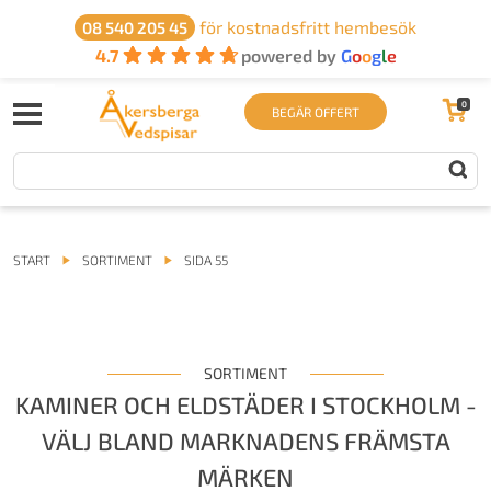
för kostnadsfritt hembesök
08 540 205 45
4.7
powered by
G
o
o
g
l
e
0
BEGÄR OFFERT
START
SORTIMENT
SIDA 55
SORTIMENT
KAMINER OCH ELDSTÄDER I STOCKHOLM -
VÄLJ BLAND MARKNADENS FRÄMSTA
MÄRKEN