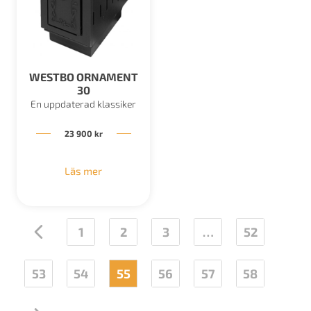
WESTBO ORNAMENT
30
En uppdaterad klassiker
23 900
kr
Läs mer
←
1
2
3
…
52
53
54
55
56
57
58