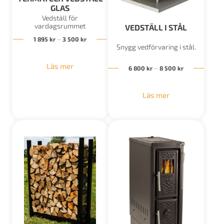
GLAS
Vedställ för
vardagsrummet
VEDSTÄLL I STÅL
Prisintervall: 1 895 kr till 3 500 kr
–
1 895
kr
3 500
kr
Snygg vedförvaring i stål.
Läs mer
Prisintervall:
–
6 800
kr
8 500
kr
Läs mer