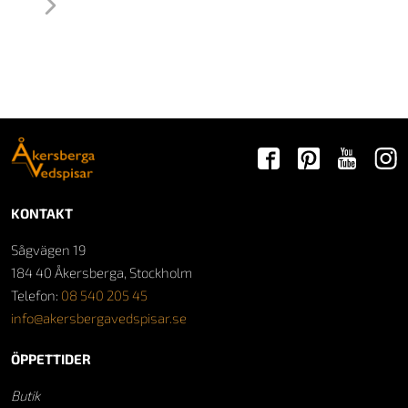
→
KONTAKT
Sågvägen 19
184 40 Åkersberga, Stockholm
Telefon:
08 540 205 45
info@akersbergavedspisar.se
ÖPPETTIDER
Butik