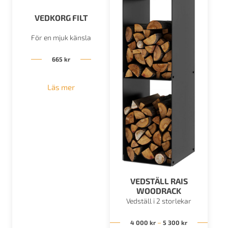
VEDKORG FILT
För en mjuk känsla
665
kr
Läs mer
VEDSTÄLL RAIS
WOODRACK
Vedställ i 2 storlekar
Prisintervall:
–
4 000
kr
5 300
kr