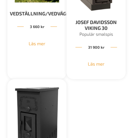
VEDSTÄLLNING/VEDVÄGG
JOSEF DAVIDSSON
3 660
kr
VIKING 30
Populär smalspis
Läs mer
31 900
kr
Läs mer