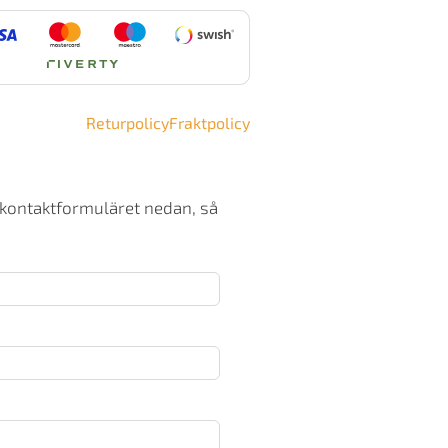
ängd
Returpolicy
Fraktpolicy
 kontaktformuläret nedan, så