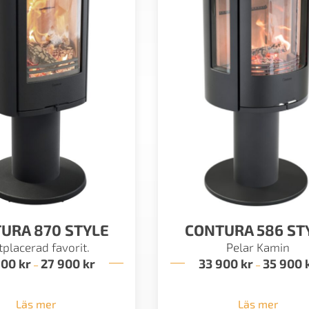
URA 870 STYLE
CONTURA 586 ST
tplacerad favorit.
Pelar Kamin
900
kr
27 900
kr
Prisintervall:
33 900
kr
35 900
–
–
25
900 kr
till
Läs mer
Läs mer
27