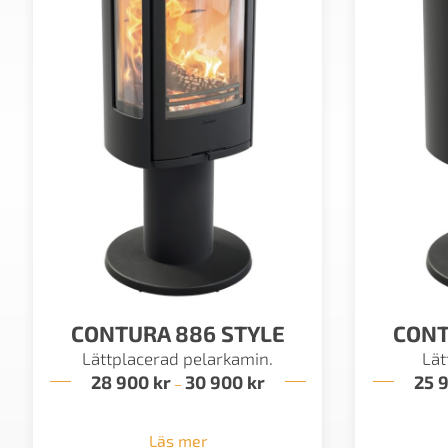
CONTURA 886 STYLE
CONT
Lättplacerad pelarkamin.
Lät
28 900
kr
30 900
kr
Prisintervall:
25 
–
28
900 kr
till
Läs mer
30