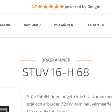
4.7
powered by
G
o
o
g
l
e
INGUIDE
KAMPANJER
VARUMÄRKEN
REFERENSER
BRASKAMINER
STUV 16-H 68
Stûv 1668H är en högeffektiv braskamin med
stål och erbjuder 7,2KW nominell värmeeffe
låga partikelutsläpp.