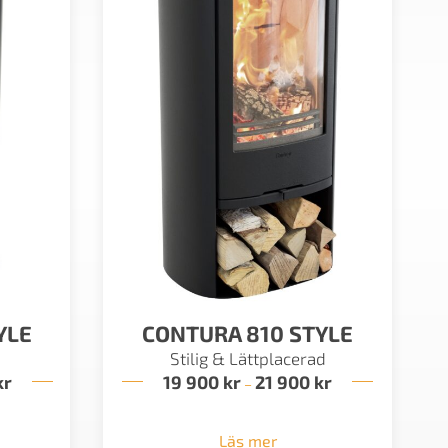
YLE
CONTURA 810 STYLE
Stilig & Lättplacerad
kr
Prisintervall:
19 900
kr
21 900
kr
Prisintervall:
–
33
19
900 kr
900 kr
till
till
Läs mer
35
21