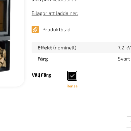
Bilagor att ladda ner:
Produktblad
Effekt
(nominell)
7.2 k
Färg
Svart
Välj Färg
Rensa
St
16
H