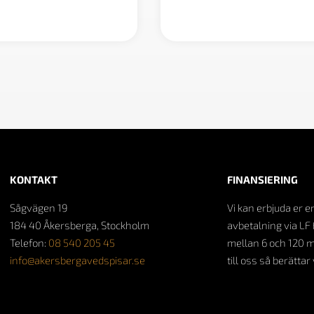
900 kr
KONTAKT
FINANSIERING
Sågvägen 19
Vi kan erbjuda er e
184 40 Åkersberga, Stockholm
avbetalning via LF 
Telefon:
08 540 205 45
mellan 6 och 120 
info@akersbergavedspisar.se
till oss så berättar