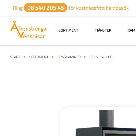
08 540 205 45
Ring
för kostnadsfritt hembesök
SORTIMENT
TJÄNSTER
KAM
START
SORTIMENT
BRASKAMINER
STUV 16-H 68