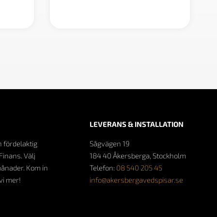
900 kr
900 kr
LEVERANS & INSTALLATION
n fördelaktig
Sågvägen 19
Finans. Välj
184 40 Åkersberga, Stockholm
månader. Kom in
Telefon:
08 540 205 45
 vi mer!
info@akersbergavedspisar.se