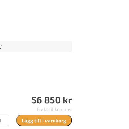
W
56 850
kr
Frakt tillkommer
uv
Lägg till i varukorg
-