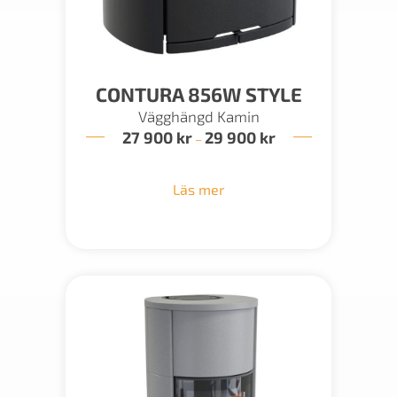
CONTURA 856W STYLE
Vägghängd Kamin
27 900
kr
29 900
kr
Prisintervall:
–
27
900 kr
till
Läs mer
29
900 kr