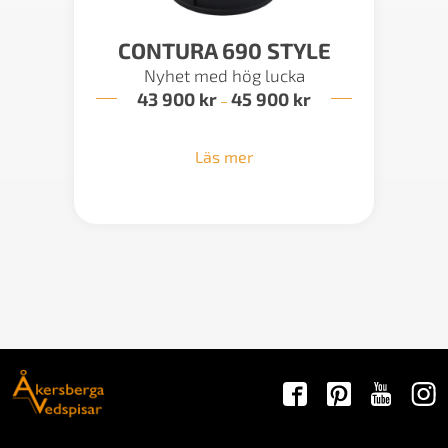
CONTURA 690 STYLE
Nyhet med hög lucka
43 900
kr
45 900
kr
Prisintervall:
–
43
900 kr
till
Läs mer
45
900 kr