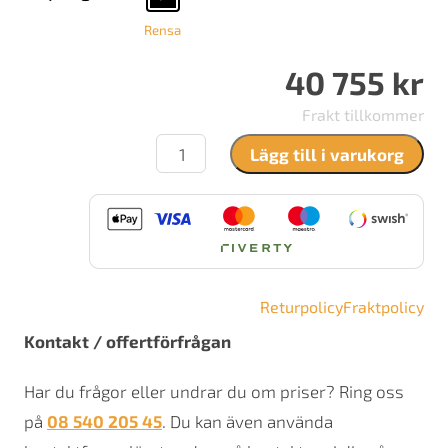
Rensa
40 755
kr
Frakt tillkommer
Stuv
Lägg till i varukorg
6-
H
5650
mängd
Returpolicy
Fraktpolicy
Kontakt / offertförfrågan
Har du frågor eller undrar du om priser? Ring oss
på
08 540 205 45
. Du kan även använda