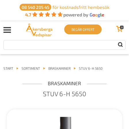
för kostnadsfritt hembesök
08 540 205 45
4.7
powered by
G
o
o
g
l
e
0
BEGÄR OFFERT
START
SORTIMENT
BRASKAMINER
STUV 6-H 5650
BRASKAMINER
STUV 6-H 5650