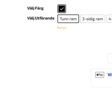
Välj Färg
Välj Utförande
Tunn ram
3-sidig ram
4
Rensa
St
6-
IN
66
m