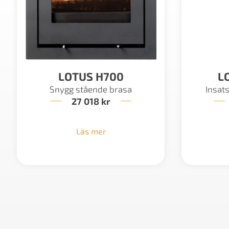
LOTUS H700
L
Snygg stående brasa
Insat
27 018
kr
Läs mer