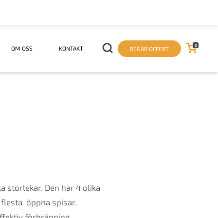
0
OM OSS
KONTAKT
BEGÄR OFFERT
a storlekar. Den har 4 olika
e flesta öppna spisar.
ffektiv förbränning.