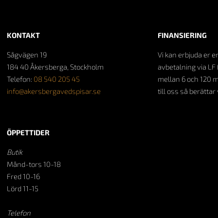
KONTAKT
FINANSIERING
Sågvägen 19
Vi kan erbjuda er e
184 40 Åkersberga, Stockholm
avbetalning via LF 
Telefon:
08 540 205 45
mellan 6 och 120 
info@akersbergavedspisar.se
till oss så berättar
ÖPPETTIDER
Butik
Månd-tors 10-18
Fred 10-16
Lörd 11-15
Telefon