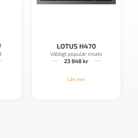
W
LOTUS H470
d
Väldigt populär insats
23 848
kr
Läs mer