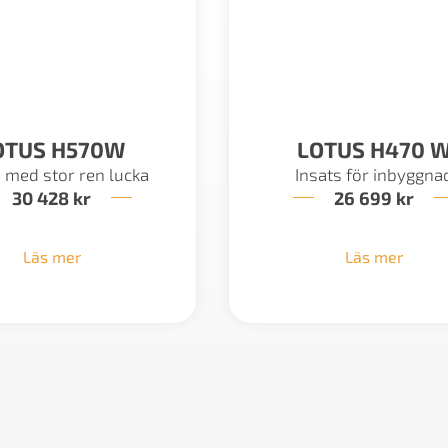
OTUS H570W
LOTUS H470 
s med stor ren lucka
Insats för inbyggna
30 428
kr
26 699
kr
Läs mer
Läs mer