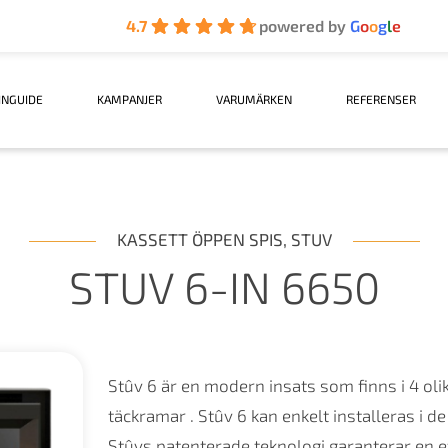
4.7
powered by
G
o
o
g
l
e
INGUIDE
KAMPANJER
VARUMÄRKEN
REFERENSER
KASSETT ÖPPEN SPIS
,
STUV
STUV 6-IN 6650
Stûv 6 är en modern insats som finns i 4 olik
täckramar . Stûv 6 kan enkelt installeras i d
Stûvs patenterade teknologi garanterar en e