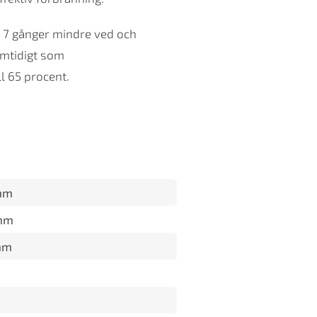
 7 gånger mindre ved och
amtidigt som
l 65 procent.
mm
mm
mm