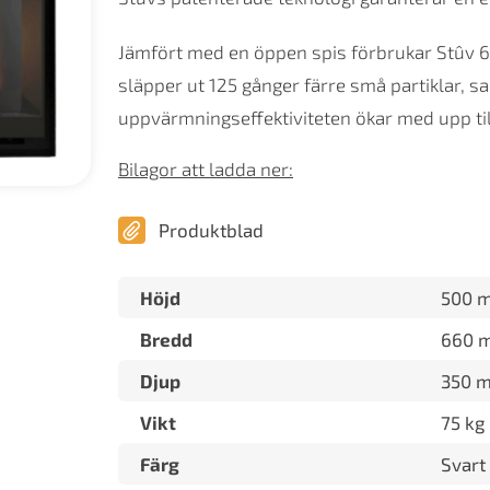
Jämfört med en öppen spis förbrukar Stûv 6
släpper ut 125 gånger färre små partiklar, s
uppvärmningseffektiviteten ökar med upp til
Bilagor att ladda ner:
Produktblad
Höjd
500 
Bredd
660 
Djup
350 
Vikt
75 kg
Färg
Svart