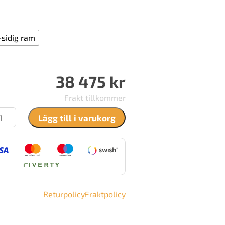
-sidig ram
38 475
kr
Frakt tillkommer
uv
Lägg till i varukorg
50
ängd
Returpolicy
Fraktpolicy