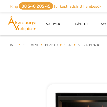
08 540 205 45
Ring
för kostnadsfritt hembesök
SORTIMENT
TJÄNSTER
KAM
START
SORTIMENT
INSATSER
STUV
STUV 6-IN 6650