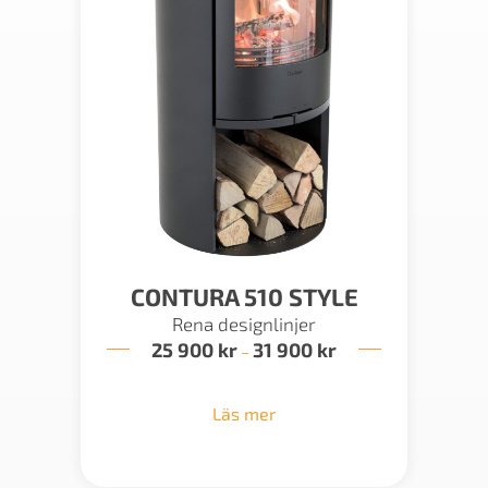
CONTURA 510 STYLE
Rena designlinjer
25 900
kr
31 900
kr
Prisintervall:
–
25
900 kr
till
Läs mer
31
900 kr