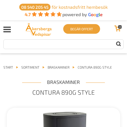
för kostnadsfritt hembesök
08 540 205 45
4.7
powered by
G
o
o
g
l
e
0
BEGÄR OFFERT
START
SORTIMENT
BRASKAMINER
CONTURA 890G STYLE
BRASKAMINER
CONTURA 890G STYLE