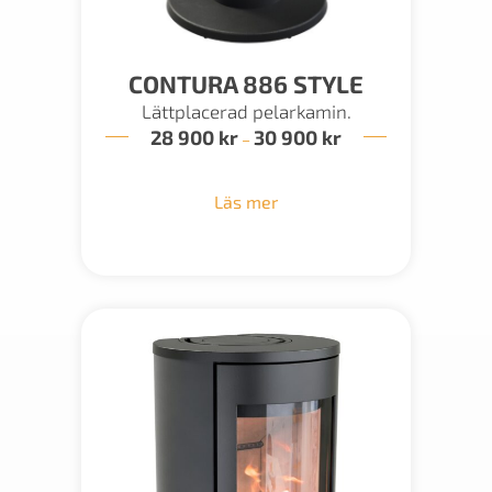
CONTURA 886 STYLE
Lättplacerad pelarkamin.
28 900
kr
30 900
kr
Prisintervall:
–
28
900 kr
till
Läs mer
30
900 kr