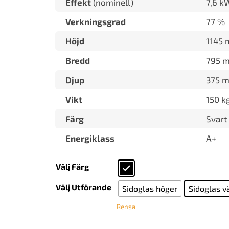
Effekt
(nominell)
7,6 k
Verkningsgrad
77 %
Höjd
1145
Bredd
795 
Djup
375 
Vikt
150 k
Färg
Svart
Energiklass
A+
Välj Färg
Välj Utförande
Sidoglas höger
Sidoglas v
Rensa