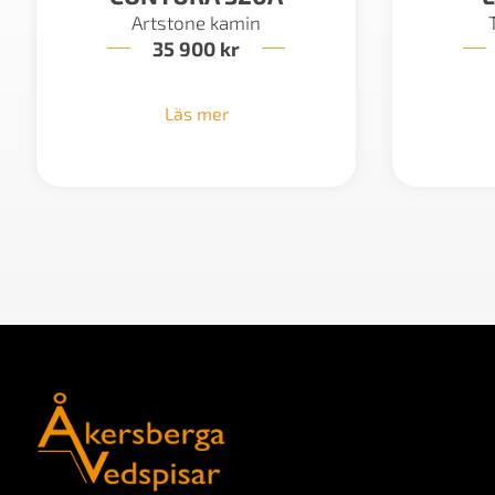
Artstone kamin
35 900
kr
Läs mer