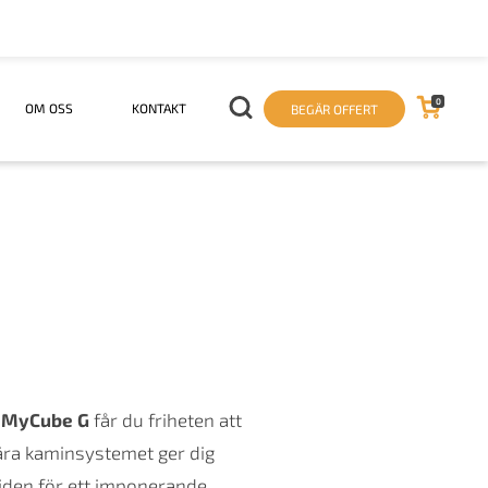
0
OM OSS
KONTAKT
BEGÄR OFFERT
 MyCube G
får du friheten att
ära kaminsystemet ger dig
öjden för ett imponerande