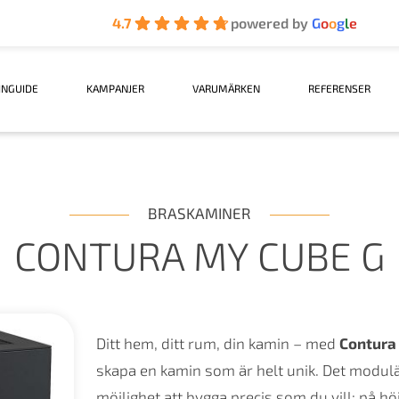
4.7
powered by
G
o
o
g
l
e
INGUIDE
KAMPANJER
VARUMÄRKEN
REFERENSER
BRASKAMINER
CONTURA MY CUBE G
Ditt hem, ditt rum, din kamin – med
Contura
skapa en kamin som är helt unik. Det modul
möjlighet att bygga precis som du vill: på h