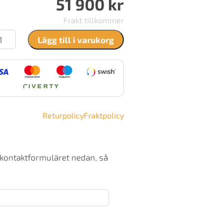
51 900
kr
Frakt tillkommer
ntura
Lägg till i varukorg
y
be
ängd
Returpolicy
Fraktpolicy
 kontaktformuläret nedan, så