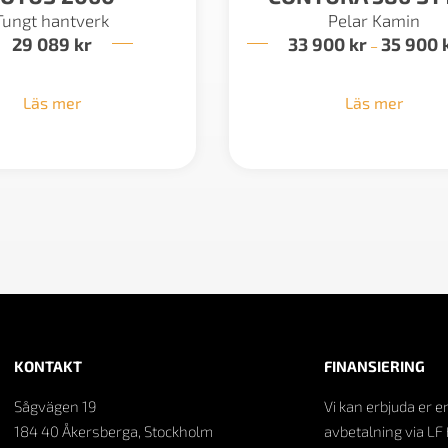
Tungt hantverk
Pelar Kamin
29 089
kr
33 900
kr
35 900
–
Läs mer
Läs mer
KONTAKT
FINANSIERING
Sågvägen 19
Vi kan erbjuda er e
184 40 Åkersberga, Stockholm
avbetalning via LF 