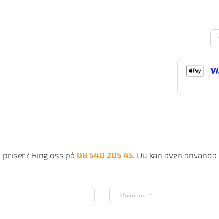
Co
M
Cu
G
m
m priser? Ring oss på
08 540 205 45
. Du kan även använda