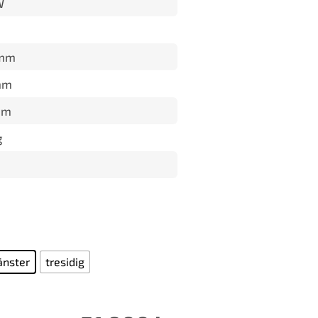
W
 mm
mm
mm
g
änster
tresidig