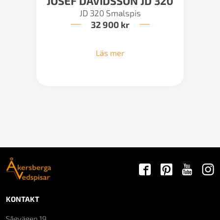
JOSEF DAVIDSSON JD 320
JD 320 Smalspis
32 900
kr
Läs mer
KONTAKT
Sågvägen 19