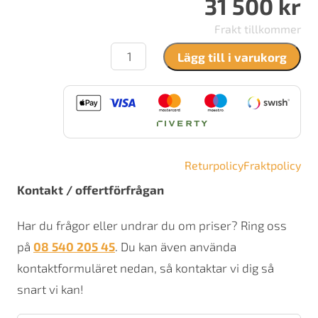
31 500
kr
Frakt tillkommer
Josef
Lägg till i varukorg
Davidssons
Idun
no1
mängd
Returpolicy
Fraktpolicy
Kontakt / offertförfrågan
Har du frågor eller undrar du om priser? Ring oss
på
08 540 205 45
. Du kan även använda
kontaktformuläret nedan, så kontaktar vi dig så
snart vi kan!