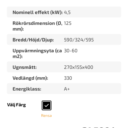
Nominell effekt (kW):
4,5
Rökrörsdimension (Ø,
125
mm):
Bredd/Höjd/Djup:
590/324/595
Uppvärmningsyta (ca
30-60
m2):
Ugnsmått:
270x155x400
Vedlängd (mm):
330
Energiklass:
A+
Välj Färg
Rensa