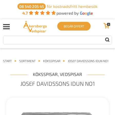
för kostnadsfritt hembesök
08 540 205 45
4.7
powered by
G
o
o
g
l
e
0
BEGÄR OFFERT
START
SORTIMENT
KÖKSSPISAR
JOSEF DAVIDSSONS IDUN NO1
KÖKSSPISAR
,
VEDSPISAR
JOSEF DAVIDSSONS IDUN NO1