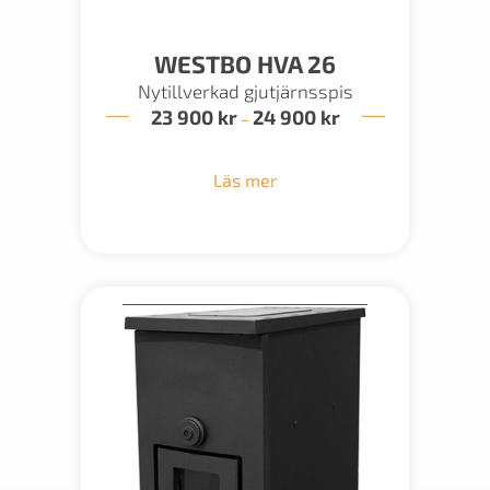
WESTBO HVA 26
Nytillverkad gjutjärnsspis
23 900
kr
24 900
kr
Prisintervall:
–
23
900 kr
till
Läs mer
24
900 kr