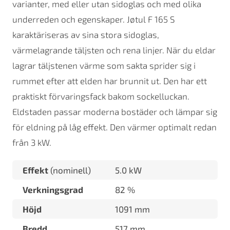
varianter, med eller utan sidoglas och med olika
underreden och egenskaper. Jøtul F 165 S
karaktäriseras av sina stora sidoglas,
värmelagrande täljsten och rena linjer. När du eldar
lagrar täljstenen värme som sakta sprider sig i
rummet efter att elden har brunnit ut. Den har ett
praktiskt förvaringsfack bakom sockelluckan.
Eldstaden passar moderna bostäder och lämpar sig
för eldning på låg effekt. Den värmer optimalt redan
från 3 kW.
Effekt
(nominell)
5.0 kW
Verkningsgrad
82 %
Höjd
1091 mm
Bredd
517 mm