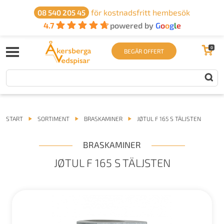
för kostnadsfritt hembesök
08 540 205 45
4.7
powered by
G
o
o
g
l
e
0
BEGÄR OFFERT
START
SORTIMENT
BRASKAMINER
JØTUL F 165 S TÄLJSTEN
BRASKAMINER
JØTUL F 165 S TÄLJSTEN