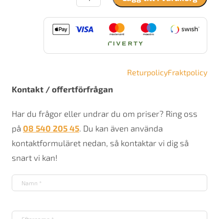
F
165
S
täljsten
mängd
Returpolicy
Fraktpolicy
Kontakt / offertförfrågan
Har du frågor eller undrar du om priser? Ring oss
på
08 540 205 45
. Du kan även använda
kontaktformuläret nedan, så kontaktar vi dig så
snart vi kan!