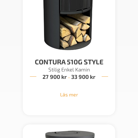
CONTURA 510G STYLE
Stilig Enkel Kamin
27 900
kr
33 900
kr
Prisintervall:
–
27
900 kr
till
Läs mer
33
900 kr