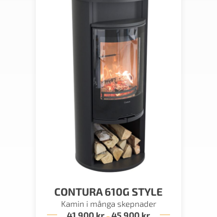
CONTURA 610G STYLE
Kamin i många skepnader
41 900
kr
45 900
kr
Prisintervall:
–