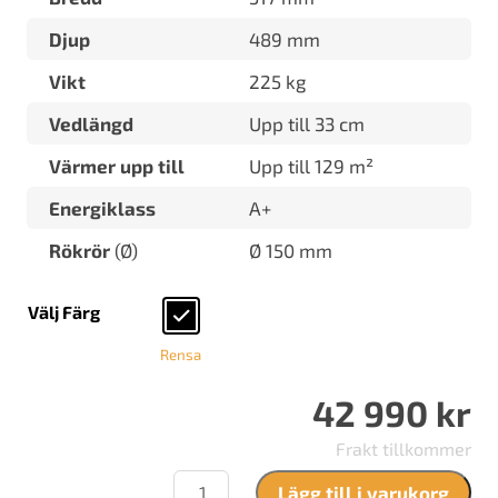
Djup
489 mm
Vikt
225 kg
Vedlängd
Upp till 33 cm
Värmer upp till
Upp till 129 m²
Energiklass
A+
Rökrör
(Ø)
Ø 150 mm
Välj Färg
Rensa
42 990
kr
Frakt tillkommer
JØTUL
Lägg till i varukorg