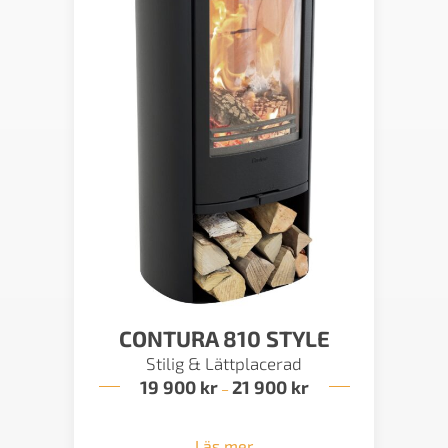
CONTURA 810 STYLE
Stilig & Lättplacerad
19 900
kr
21 900
kr
Prisintervall:
–
19
900 kr
till
Läs mer