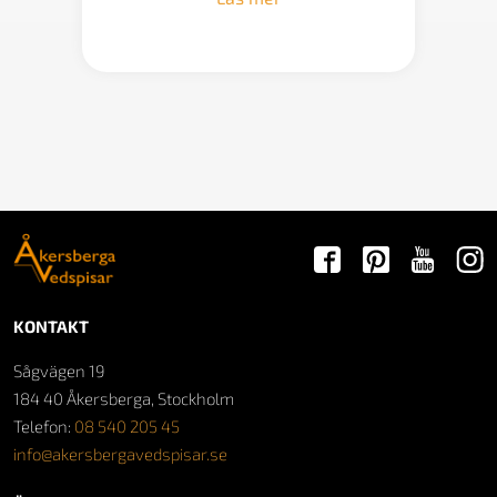
21
900 kr
KONTAKT
Sågvägen 19
184 40 Åkersberga, Stockholm
Telefon:
08 540 205 45
info@akersbergavedspisar.se