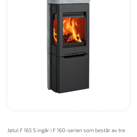
Jøtul F 165 S ingår i F 160-serien som består av tre