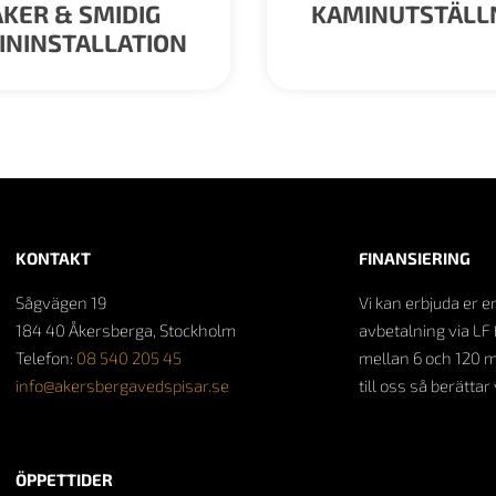
KER & SMIDIG
KAMINUTSTÄLL
ININSTALLATION
KONTAKT
FINANSIERING
Sågvägen 19
Vi kan erbjuda er e
184 40 Åkersberga, Stockholm
avbetalning via LF 
Telefon:
08 540 205 45
mellan 6 och 120 
info@akersbergavedspisar.se
till oss så berättar
ÖPPETTIDER