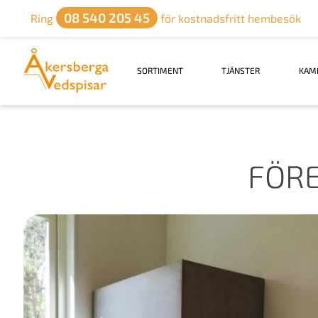
08 540 205 45
Ring
för kostnadsfritt hembesök
SORTIMENT
TJÄNSTER
KAM
FÖRE