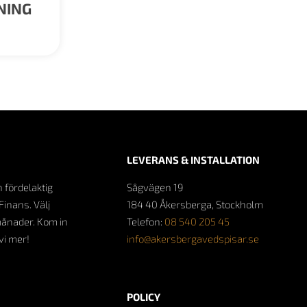
NING
LEVERANS & INSTALLATION
n fördelaktig
Sågvägen 19
Finans. Välj
184 40 Åkersberga, Stockholm
månader. Kom in
Telefon:
08 540 205 45
 vi mer!
info@akersbergavedspisar.se
POLICY