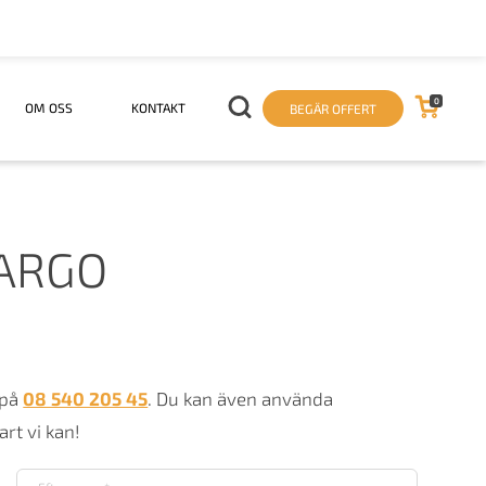
0
OM OSS
KONTAKT
BEGÄR OFFERT
FARGO
 på
08 540 205 45
. Du kan även använda
rt vi kan!