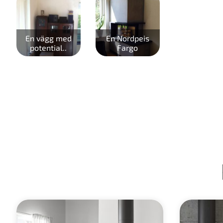
En vägg med
En Nordpeis
potential..
Fargo