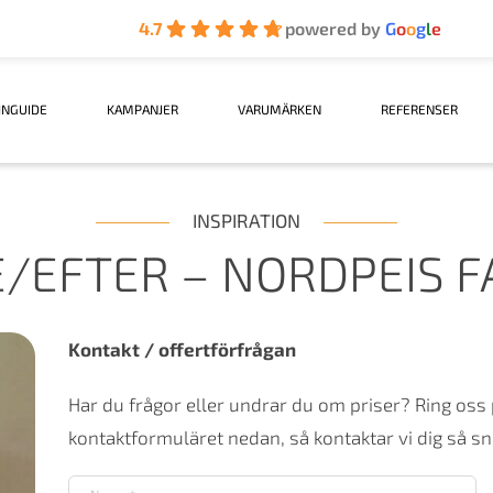
4.7
powered by
G
o
o
g
l
e
INGUIDE
KAMPANJER
VARUMÄRKEN
REFERENSER
INSPIRATION
/EFTER – NORDPEIS 
Kontakt / offertförfrågan
Har du frågor eller undrar du om priser? Ring oss
kontaktformuläret nedan, så kontaktar vi dig så sna