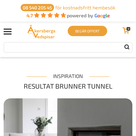
för kostnadsfritt hembesök
08 540 205 45
4.7
powered by
G
o
o
g
l
e
0
BEGÄR OFFERT
INSPIRATION
RESULTAT BRUNNER TUNNEL