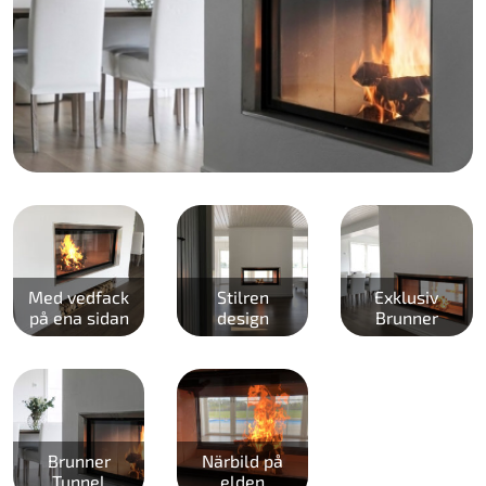
Med vedfack
Stilren
Exklusiv
på ena sidan
design
Brunner
Brunner
Närbild på
Tunnel
elden