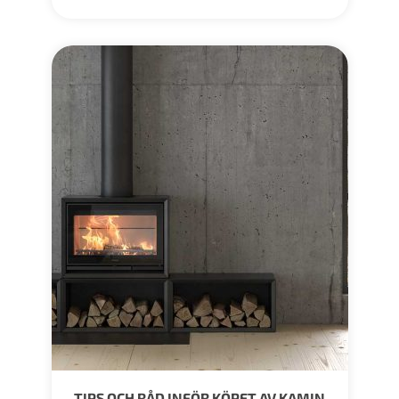
TIPS OCH RÅD INFÖR KÖPET AV KAMIN