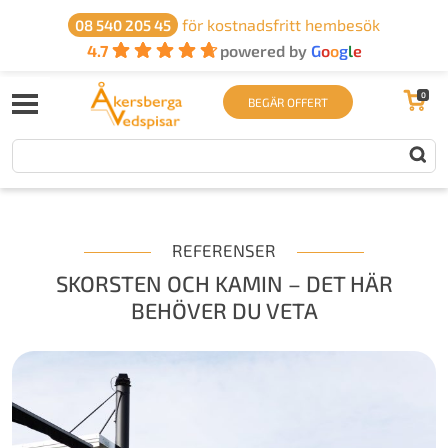
för kostnadsfritt hembesök
08 540 205 45
4.7
powered by
G
o
o
g
l
e
0
BEGÄR OFFERT
REFERENSER
SKORSTEN OCH KAMIN – DET HÄR
BEHÖVER DU VETA