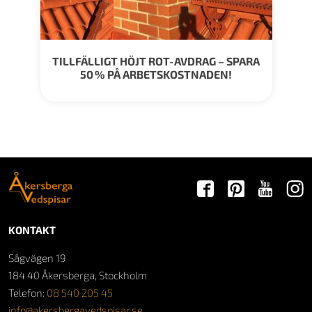
TILLFÄLLIGT HÖJT ROT-AVDRAG – SPARA
50 % PÅ ARBETSKOSTNADEN!
KONTAKT
Sågvägen 19
184 40 Åkersberga, Stockholm
Telefon:
08 540 205 45
info@akersbergavedspisar.se