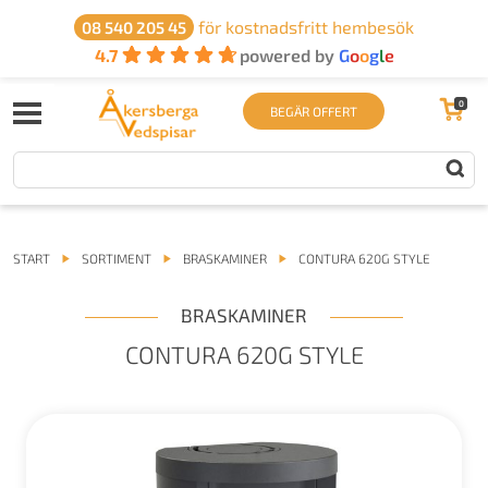
för kostnadsfritt hembesök
08 540 205 45
4.7
powered by
G
o
o
g
l
e
0
BEGÄR OFFERT
START
SORTIMENT
BRASKAMINER
CONTURA 620G STYLE
BRASKAMINER
CONTURA 620G STYLE