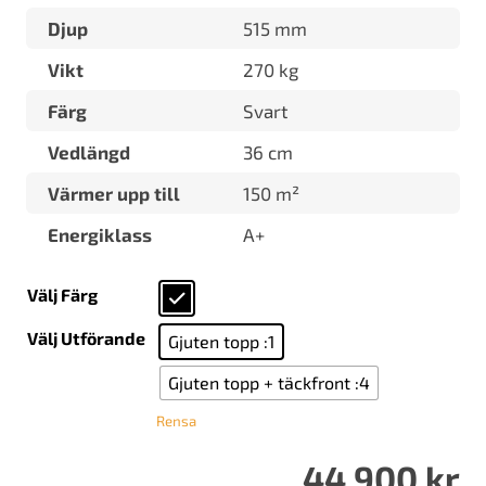
Djup
515 mm
Vikt
270 kg
Färg
Svart
Vedlängd
36 cm
Värmer upp till
150 m²
Energiklass
A+
Välj Färg
Välj Utförande
Gjuten topp :1
Gjuten topp + täckfront :4
Rensa
44 900
kr