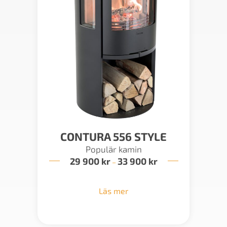
CONTURA 556 STYLE
Populär kamin
29 900
kr
33 900
kr
Prisintervall:
–
29
900 kr
till
Läs mer
33
900 kr