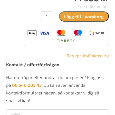
Frakt tillkommer
Contura
Lägg till i varukorg
620G
Style
mängd
Returpolicy
Fraktpolicy
Kontakt / offertförfrågan
Har du frågor eller undrar du om priser? Ring oss
på
08 540 205 45
. Du kan även använda
kontaktformuläret nedan, så kontaktar vi dig så
snart vi kan!