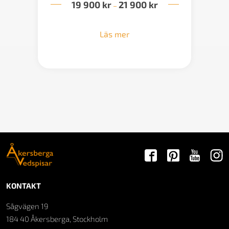
19 900
kr
21 900
kr
Prisintervall:
–
19
900 kr
till
Läs mer
21
900 kr
KONTAKT
Sågvägen 19
184 40 Åkersberga, Stockholm