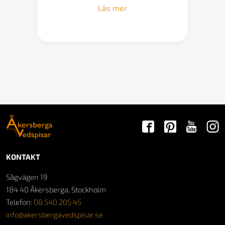
till
Läs mer
33
900 kr
KONTAKT
Sågvägen 19
184 40 Åkersberga, Stockholm
Telefon:
08 540 205 45
info@akersbergavedspisar.se