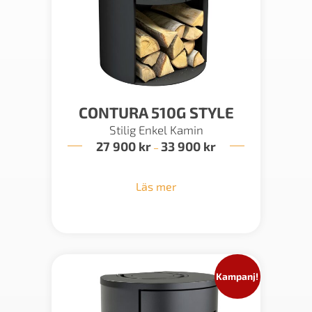
CONTURA 510G STYLE
Stilig Enkel Kamin
27 900
kr
33 900
kr
Prisintervall:
–
27
900 kr
till
Läs mer
33
900 kr
Kampanj!