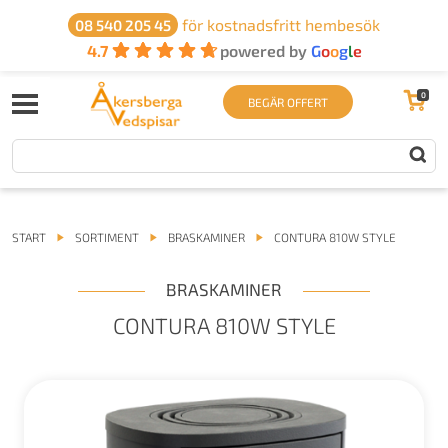
för kostnadsfritt hembesök
08 540 205 45
4.7
powered by
G
o
o
g
l
e
0
BEGÄR OFFERT
START
SORTIMENT
BRASKAMINER
CONTURA 810W STYLE
BRASKAMINER
CONTURA 810W STYLE