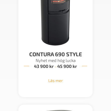
CONTURA 690 STYLE
Nyhet med hög lucka
43 900
kr
45 900
kr
Prisintervall:
–
43
900 kr
till
Läs mer
45
900 kr