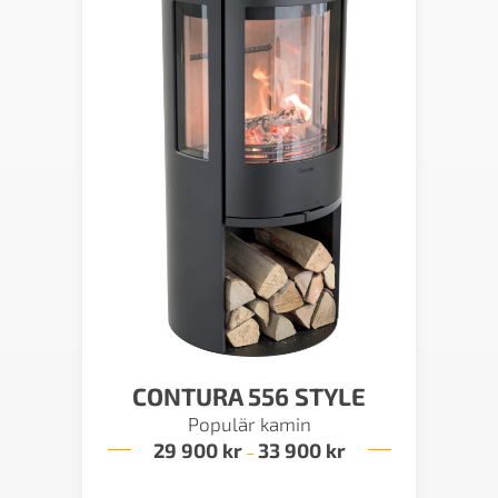
CONTURA 556 STYLE
Populär kamin
29 900
kr
33 900
kr
Prisintervall:
–
29
900 kr