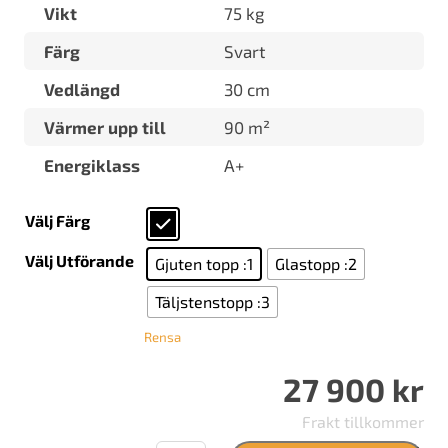
Vikt
75 kg
Färg
Svart
Vedlängd
30 cm
Värmer upp till
90 m²
Energiklass
A+
Välj Färg
Välj Utförande
Gjuten topp :1
Glastopp :2
Täljstenstopp :3
Rensa
27 900
kr
Frakt tillkommer